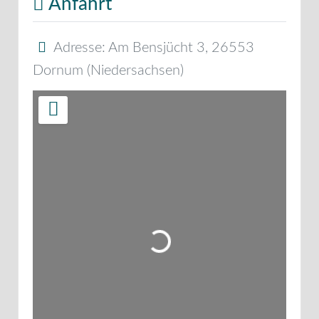
Anfahrt
Adresse:
Am Bensjücht 3
,
26553
Dornum
(
Niedersachsen
)
Wird geladen …