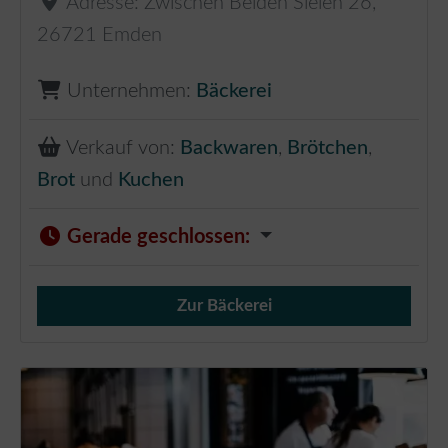
Adresse:
Zwischen Beiden Sielen 26
,
26721
Emden
Unternehmen:
Bäckerei
Verkauf von:
Backwaren
,
Brötchen
,
Brot
und
Kuchen
Gerade geschlossen
:
Zur Bäckerei
Verkauf von Brötchen,