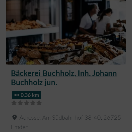
Bäckerei Buchholz, Inh. Johann
Buchholz jun.
0.36 km
Adresse:
Am Südbahnhof 38-40
,
26725
Emden