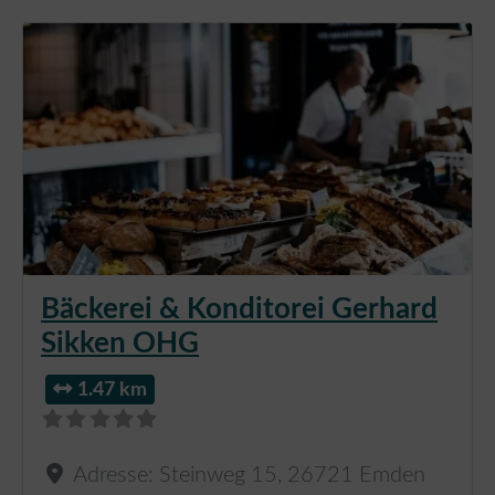
Bäckerei & Konditorei Gerhard
Sikken OHG
1.47 km
Adresse:
Steinweg 15
,
26721
Emden