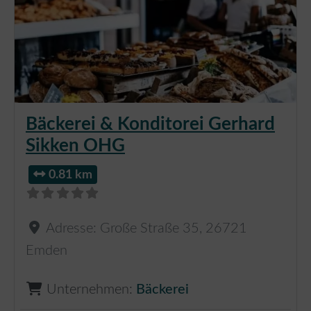
Bäckerei & Konditorei Gerhard
Sikken OHG
0.81 km
Adresse:
Große Straße 35
,
26721
Emden
Unternehmen:
Bäckerei