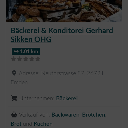
Bäckerei & Konditorei Gerhard
Sikken OHG
1.01 km
Adresse:
Neutorstrasse 87
,
26721
Emden
Unternehmen:
Bäckerei
Verkauf von:
Backwaren
,
Brötchen
,
Brot
und
Kuchen