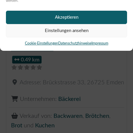
werden.
Akzeptieren
Einstellungen ansehen
Bäckerei & Konditorei Gerhard
Cookie-Einstellungen
Datenschutzhinweise
Impressum
Sikken OHG
0.49 km
Adresse:
Brückstrasse 33
,
26725
Emden
Unternehmen:
Bäckerei
Verkauf von:
Backwaren
,
Brötchen
,
Brot
und
Kuchen