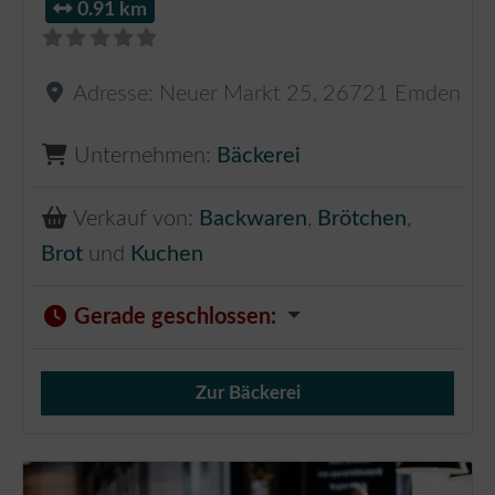
0.91 km
Adresse:
Neuer Markt 25
,
26721
Emden
Unternehmen:
Bäckerei
Verkauf von:
Backwaren
,
Brötchen
,
Brot
und
Kuchen
Gerade geschlossen
:
Zur Bäckerei
Verkauf von Brötchen,