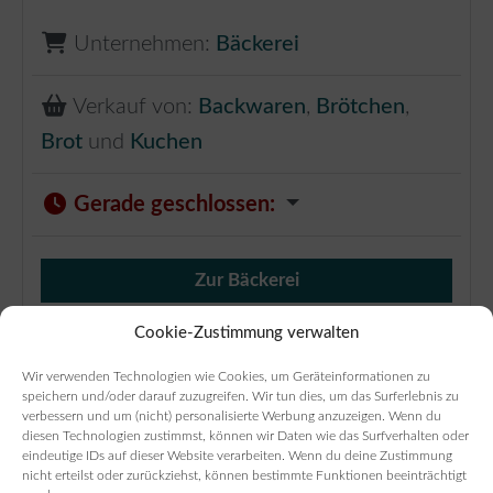
Unternehmen:
Bäckerei
Verkauf von:
Backwaren
,
Brötchen
,
Brot
und
Kuchen
Gerade geschlossen
:
Zur Bäckerei
Verkauf von Brötchen,
Cookie-Zustimmung verwalten
Wir verwenden Technologien wie Cookies, um Geräteinformationen zu
speichern und/oder darauf zuzugreifen. Wir tun dies, um das Surferlebnis zu
verbessern und um (nicht) personalisierte Werbung anzuzeigen. Wenn du
diesen Technologien zustimmst, können wir Daten wie das Surfverhalten oder
eindeutige IDs auf dieser Website verarbeiten. Wenn du deine Zustimmung
nicht erteilst oder zurückziehst, können bestimmte Funktionen beeinträchtigt