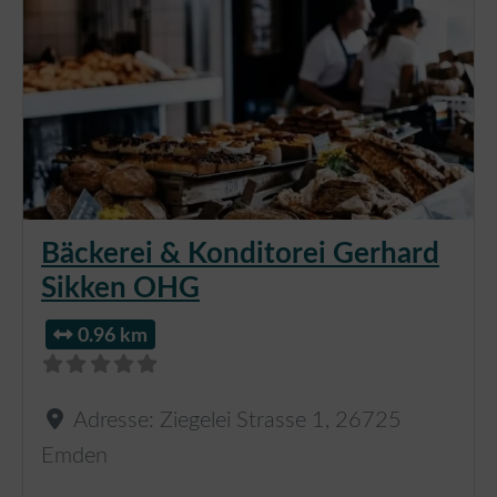
Bäckerei & Konditorei Gerhard
Sikken OHG
0.96 km
Adresse:
Ziegelei Strasse 1
,
26725
Emden