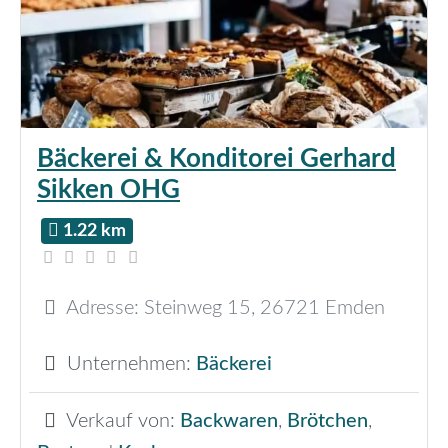
Bäckerei & Konditorei Gerhard
Sikken OHG
1.22 km
Adresse:
Steinweg 15
,
26721
Emden
Unternehmen:
Bäckerei
Verkauf von:
Backwaren
,
Brötchen
,