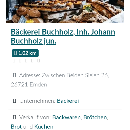
Bäckerei Buchholz, Inh. Johann
Buchholz jun.
1.02 km
Adresse:
Zwischen Beiden Sielen 26
,
26721
Emden
Unternehmen:
Bäckerei
Verkauf von:
Backwaren
,
Brötchen
,
Brot
und
Kuchen