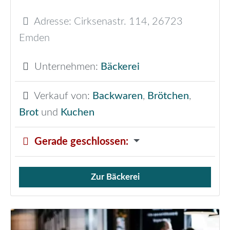
Adresse:
Cirksenastr. 114
,
26723
Emden
Unternehmen:
Bäckerei
Verkauf von:
Backwaren
,
Brötchen
,
Brot
und
Kuchen
Gerade geschlossen
:
Zur Bäckerei
Verkauf von Brötchen,