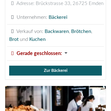
Adresse:
Brückstrasse 33
,
26725
Emden
Unternehmen:
Bäckerei
Verkauf von:
Backwaren
,
Brötchen
,
Brot
und
Kuchen
Gerade geschlossen
:
Zur Bäckerei
Verkauf von Brötchen,