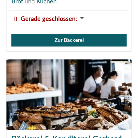
Brot
und
Kuchen
Gerade geschlossen
:
Zur Bäckerei
Verkauf von Brötchen,