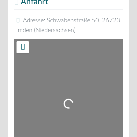
Anfahrt
Adresse:
Schwabenstraße 50
,
26723
Emden
(
Niedersachsen
)
Wird geladen …