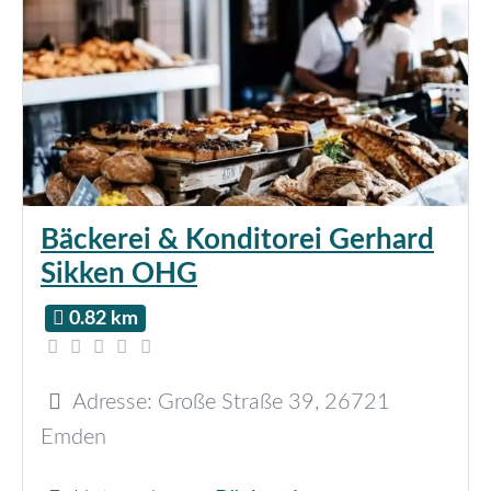
Bäckerei & Konditorei Gerhard
Sikken OHG
0.82 km
Adresse:
Große Straße 39
,
26721
Emden