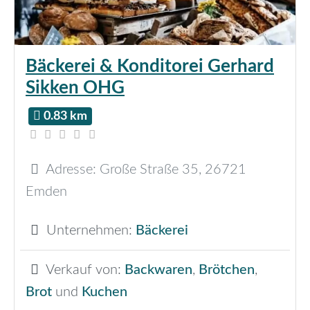
Bäckerei & Konditorei Gerhard
Sikken OHG
0.83 km
Adresse:
Große Straße 35
,
26721
Emden
Unternehmen:
Bäckerei
Verkauf von:
Backwaren
,
Brötchen
,
Brot
und
Kuchen