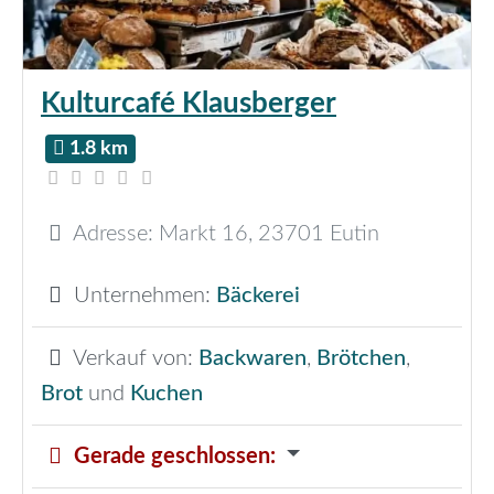
Kulturcafé Klausberger
1.8 km
Adresse:
Markt 16
,
23701
Eutin
Unternehmen:
Bäckerei
Verkauf von:
Backwaren
,
Brötchen
,
Brot
und
Kuchen
Gerade geschlossen
: