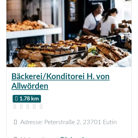
Bäckerei/Konditorei H. von
Allwörden
1.78 km
Adresse:
Peterstraße 2
,
23701
Eutin