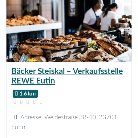
Bäcker Steiskal – Verkaufsstelle
REWE Eutin
1.6 km
Adresse:
Weidestraße 38-40
,
23701
Eutin