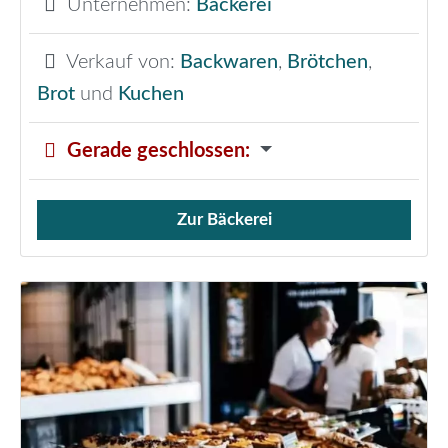
Unternehmen:
Bäckerei
Verkauf von:
Backwaren
,
Brötchen
,
Brot
und
Kuchen
Gerade geschlossen
:
Zur Bäckerei
Verkauf von Brötchen,