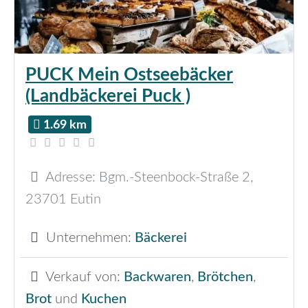
PUCK Mein Ostseebäcker
(Landbäckerei Puck )
1.69 km
Adresse:
Bgm.-Steenbock-Straße 2
,
23701
Eutin
Unternehmen:
Bäckerei
Verkauf von:
Backwaren
,
Brötchen
,
Brot
und
Kuchen