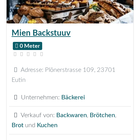
Mien Backstuuv
0 Meter
Adresse:
Plönerstrasse 109
,
23701
Eutin
Unternehmen:
Bäckerei
Verkauf von:
Backwaren
,
Brötchen
,
Brot
und
Kuchen