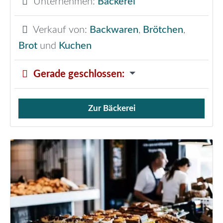
Unternehmen:
Bäckerei
Verkauf von:
Backwaren
,
Brötchen
,
Brot
und
Kuchen
Gerade geschlossen
:
Zur Bäckerei
Verkauf von Brötchen,