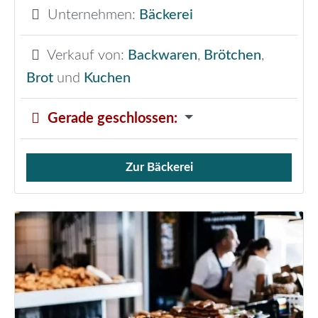
Unternehmen:
Bäckerei
Verkauf von:
Backwaren
,
Brötchen
,
Brot
und
Kuchen
Gerade geschlossen
:
Zur Bäckerei
Verkauf von Brötchen,