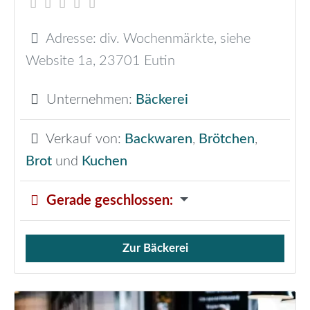
Adresse:
div. Wochenmärkte, siehe
Website 1a
,
23701
Eutin
Unternehmen:
Bäckerei
Verkauf von:
Backwaren
,
Brötchen
,
Brot
und
Kuchen
Gerade geschlossen
:
Zur Bäckerei
Verkauf von Brötchen,