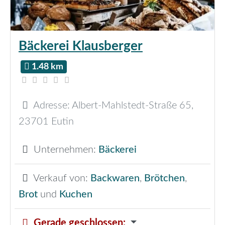
Bäckerei Klausberger
1.48 km
Adresse:
Albert-Mahlstedt-Straße 65
,
23701
Eutin
Unternehmen:
Bäckerei
Verkauf von:
Backwaren
,
Brötchen
,
Brot
und
Kuchen
Gerade geschlossen
: