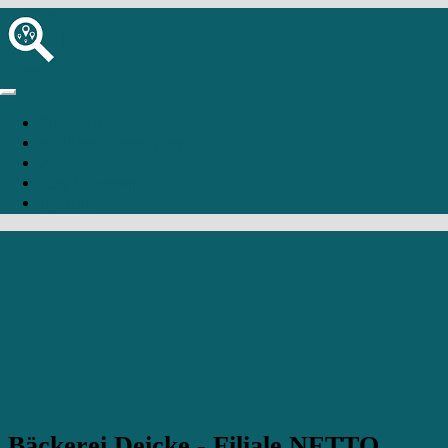
Startseite
Bäckerei hinzufügen
Anmelden
Registrierung
Eystrup
Bäckerei Deicke - Filiale NETTO