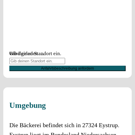
Wird geladen …
Gib deinen Standort ein.
Anfahrtsbeschreibung anfordern
Umgebung
Die Bäckerei befindet sich in
27324
Eystrup
.
Eystrup
liegt im Bundesland
Niedersachsen
.