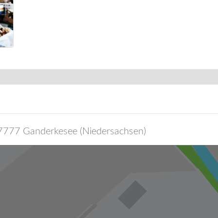
7777
Ganderkesee
(
Niedersachsen
)