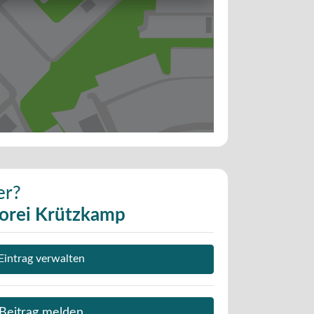
er?
torei Krützkamp
Eintrag verwalten
Beitrag melden