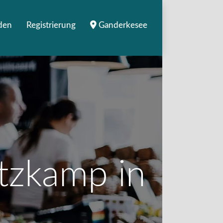
den
Registrierung
Ganderkesee
ützkamp in