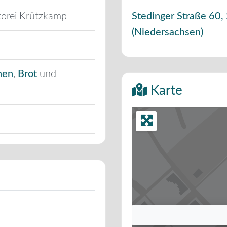
torei Krützkamp
Stedinger Straße 60
,
(
Niedersachsen
)
hen
,
Brot
und
Karte