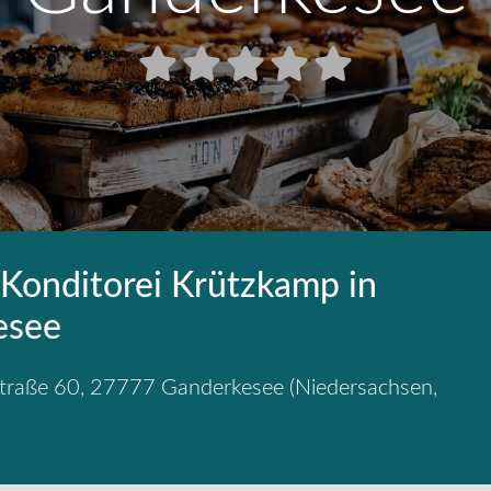
 Konditorei Krützkamp in
esee
Straße 60
,
27777
Ganderkesee
(
Niedersachsen
,