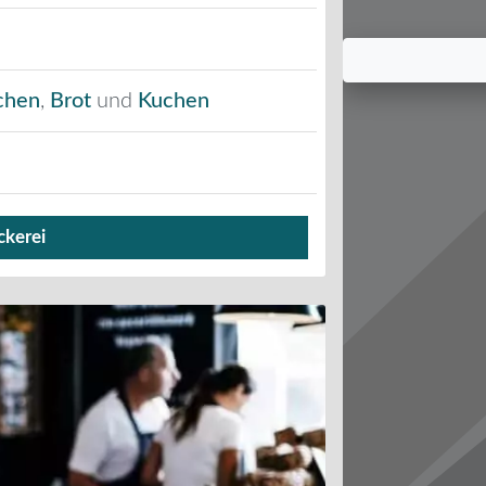
chen
,
Brot
und
Kuchen
ckerei