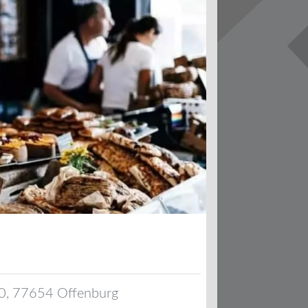
0
,
77654
Offenburg