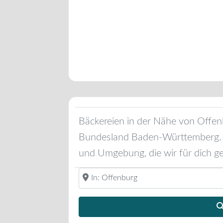
Bäckereien in der Nähe von
Offen
Bundesland
Baden-Württemberg
und Umgebung, die wir für dich g
Standort oder Region eingeben ...