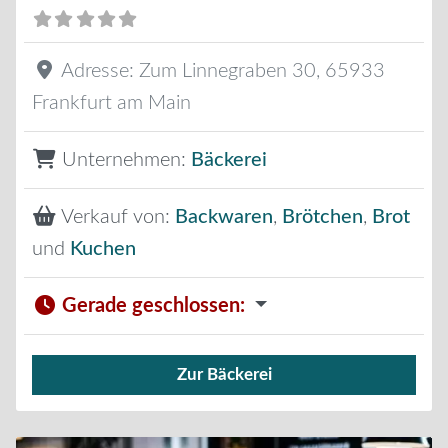
Adresse:
Zum Linnegraben 30
,
65933
Frankfurt am Main
Unternehmen:
Bäckerei
Verkauf von:
Backwaren
,
Brötchen
,
Brot
und
Kuchen
Gerade geschlossen
:
Zur Bäckerei
Verkauf von Brötchen,