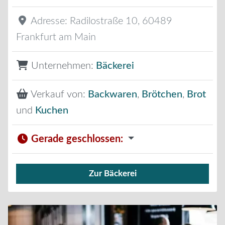
Adresse:
Radilostraße 10
,
60489
Frankfurt am Main
Unternehmen:
Bäckerei
Verkauf von:
Backwaren
,
Brötchen
,
Brot
und
Kuchen
Gerade geschlossen
:
Zur Bäckerei
Verkauf von Brötchen,