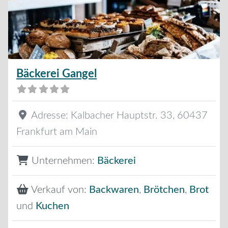
Bäckerei Gangel
Adresse:
Kalbacher Hauptstr. 33
,
60437
Frankfurt am Main
Unternehmen:
Bäckerei
Verkauf von:
Backwaren
,
Brötchen
,
Brot
und
Kuchen