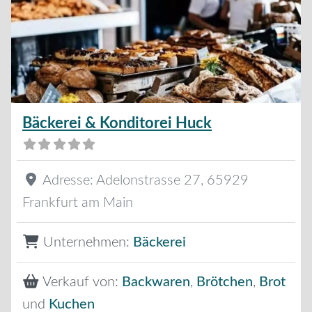
Bäckerei & Konditorei Huck
Adresse:
Adelonstrasse 27
,
65929
Frankfurt am Main
Unternehmen:
Bäckerei
Verkauf von:
Backwaren
,
Brötchen
,
Brot
und
Kuchen