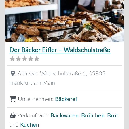
Der Bäcker Eifler – Waldschulstraße
Adresse:
Waldschulstraße 1
,
65933
Frankfurt am Main
Unternehmen:
Bäckerei
Verkauf von:
Backwaren
,
Brötchen
,
Brot
und
Kuchen