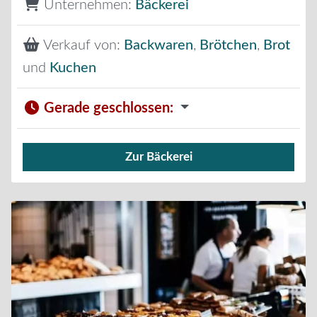
Unternehmen:
Bäckerei
Verkauf von:
Backwaren
,
Brötchen
,
Brot
und
Kuchen
Gerade geschlossen
:
Zur Bäckerei
Verkauf von Brötchen,