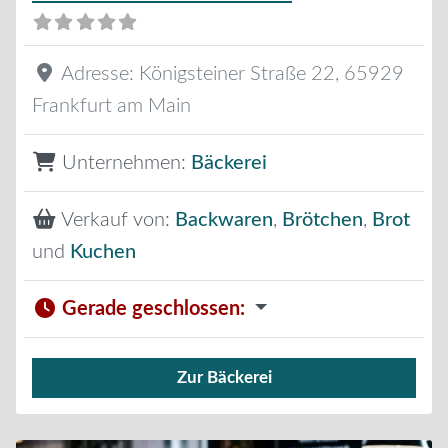
Adresse:
Königsteiner Straße 22
,
65929
Frankfurt am Main
Unternehmen:
Bäckerei
Verkauf von:
Backwaren
,
Brötchen
,
Brot
und
Kuchen
Gerade geschlossen
:
Zur Bäckerei
Verkauf von Brötchen,