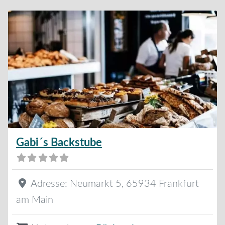
Gabi´s Backstube
Adresse:
Neumarkt 5
,
65934
Frankfurt
am Main