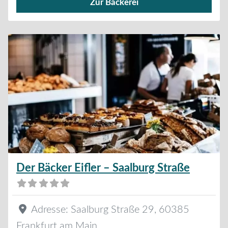
Zur Bäckerei
Verkauf von Brötchen,
Der Bäcker Eifler – Saalburg Straße
Adresse:
Saalburg Straße 29
,
60385
Frankfurt am Main