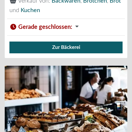
Verkauf von:
Backwaren
,
Brötchen
,
Brot
und
Kuchen
Gerade geschlossen
:
Zur Bäckerei
Verkauf von Brötchen,