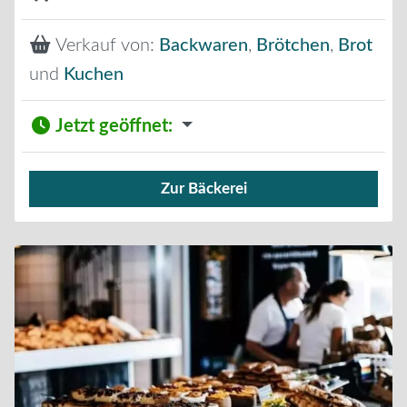
Verkauf von:
Backwaren
,
Brötchen
,
Brot
und
Kuchen
Jetzt geöffnet
:
Zur Bäckerei
Verkauf von Brötchen,