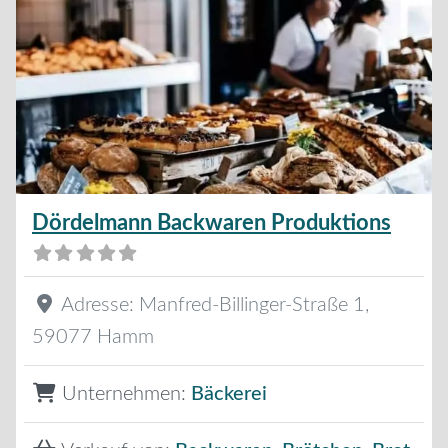
Dördelmann Backwaren Produktions
Adresse:
Manfred-Billinger-Straße 1
,
59077
Hamm
Unternehmen:
Bäckerei