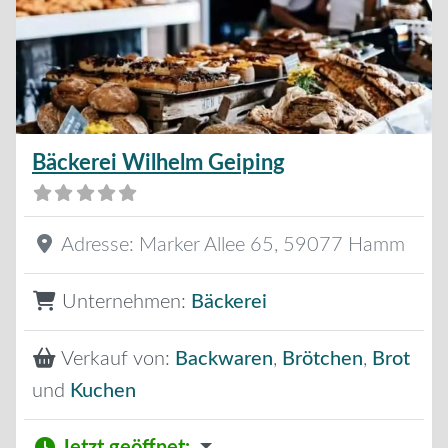
Bäckerei Wilhelm Geiping
Adresse:
Marker Allee 65
,
59077
Hamm
Unternehmen:
Bäckerei
Verkauf von:
Backwaren
,
Brötchen
,
Brot
und
Kuchen