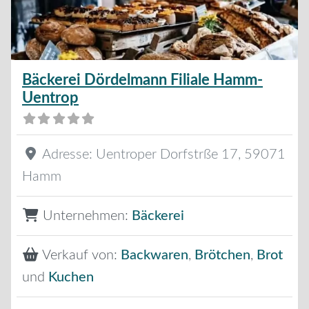
Bäckerei Dördelmann Filiale Hamm-
Uentrop
Adresse:
Uentroper Dorfstrße 17
,
59071
Hamm
Unternehmen:
Bäckerei
Verkauf von:
Backwaren
,
Brötchen
,
Brot
und
Kuchen