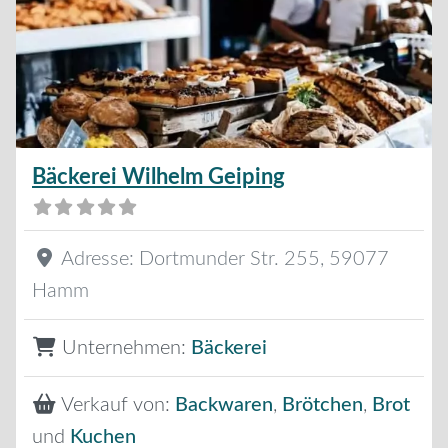
Bäckerei Wilhelm Geiping
Adresse:
Dortmunder Str. 255
,
59077
Hamm
Unternehmen:
Bäckerei
Verkauf von:
Backwaren
,
Brötchen
,
Brot
und
Kuchen