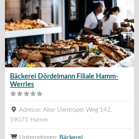
Bäckerei Dördelmann Filiale Hamm-
Werries
Adresse:
Alter Uentroper Weg 142
,
59071
Hamm
Unternehmen:
Bäckerei