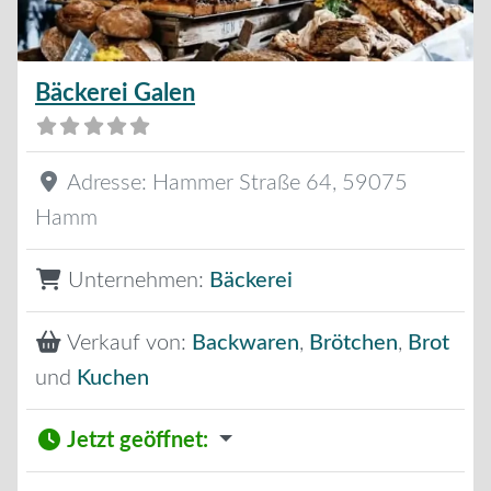
Bäckerei Galen
Adresse:
Hammer Straße 64
,
59075
Hamm
Unternehmen:
Bäckerei
Verkauf von:
Backwaren
,
Brötchen
,
Brot
und
Kuchen
Jetzt geöffnet
: