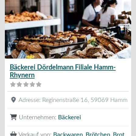
Bäckerei Dördelmann Filiale Hamm-
Rhynern
Adresse:
Reginenstraße 16
,
59069
Hamm
Unternehmen:
Bäckerei
Verkauf von:
Backwaren
,
Brötchen
,
Brot