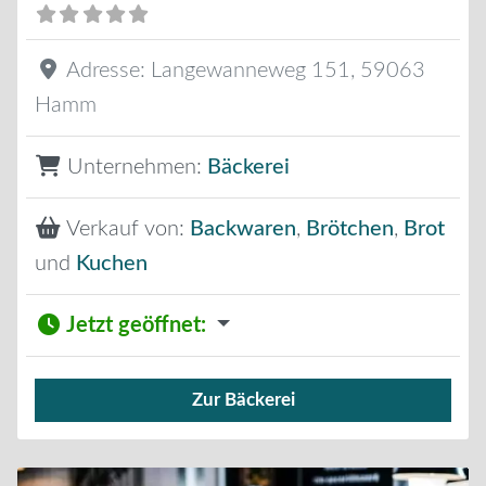
Adresse:
Langewanneweg 151
,
59063
Hamm
Unternehmen:
Bäckerei
Verkauf von:
Backwaren
,
Brötchen
,
Brot
und
Kuchen
Jetzt geöffnet
:
Zur Bäckerei
Verkauf von Brötchen,