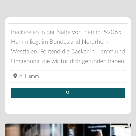
Bäckereien in der Nähe von
Hamm
.
59065
Hamm
liegt im Bundesland
Nordrhein-
Westfalen
. Folgend die Bäcker in
Hamm
und
Umgebung, die wir für dich gefunden haben.
Standort oder Region eingeben ...
Suchen