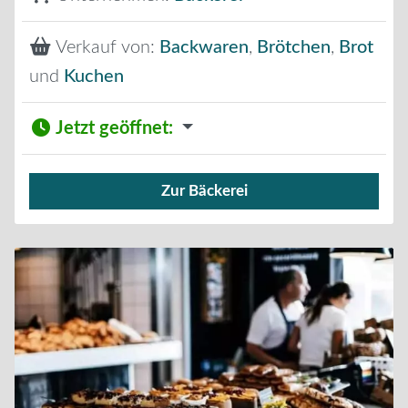
Verkauf von:
Backwaren
,
Brötchen
,
Brot
und
Kuchen
Jetzt geöffnet
:
Zur Bäckerei
Verkauf von Brötchen,