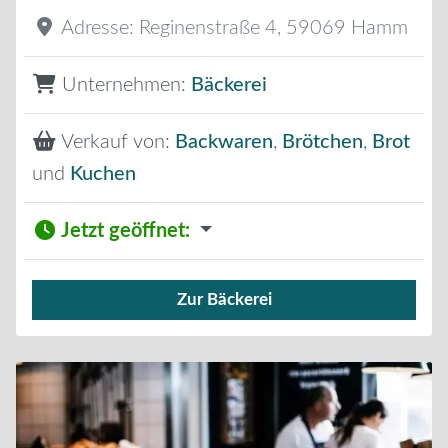
Adresse:
Reginenstraße 4
,
59069
Hamm
Unternehmen:
Bäckerei
Verkauf von:
Backwaren
,
Brötchen
,
Brot
und
Kuchen
Jetzt geöffnet
:
Zur Bäckerei
Verkauf von Brötchen,