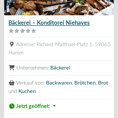
Bäckerei – Konditorei Niehaves
Adresse:
Richard-Matthael-Platz 1
,
59065
Hamm
Unternehmen:
Bäckerei
Verkauf von:
Backwaren
,
Brötchen
,
Brot
und
Kuchen
Jetzt geöffnet
: