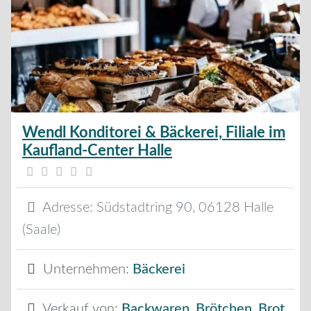
Wendl Konditorei & Bäckerei, Filiale im
Kaufland-Center Halle
Adresse:
Südstadtring 90
,
06128
Halle
(Saale)
Unternehmen:
Bäckerei
Verkauf von:
Backwaren
,
Brötchen
,
Brot