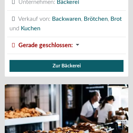
Unternehmen:
Bäckerei
Verkauf von:
Backwaren
,
Brötchen
,
Brot
und
Kuchen
Gerade geschlossen
:
Zur Bäckerei
Verkauf von Brötchen,