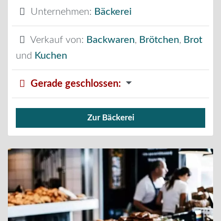
Unternehmen:
Bäckerei
Verkauf von:
Backwaren
,
Brötchen
,
Brot
und
Kuchen
Gerade geschlossen
:
Zur Bäckerei
Verkauf von Brötchen,