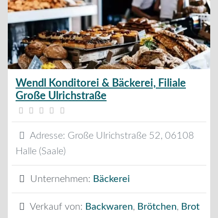
Wendl Konditorei & Bäckerei, Filiale
Große Ulrichstraße
Adresse:
Große Ulrichstraße 52
,
06108
Halle (Saale)
Unternehmen:
Bäckerei
Verkauf von:
Backwaren
,
Brötchen
,
Brot