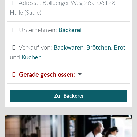
Adresse:
Böllberger Weg 26a
,
06128
Halle (Saale)
Unternehmen:
Bäckerei
Verkauf von:
Backwaren
,
Brötchen
,
Brot
und
Kuchen
Gerade geschlossen
:
Zur Bäckerei
Verkauf von Brötchen,