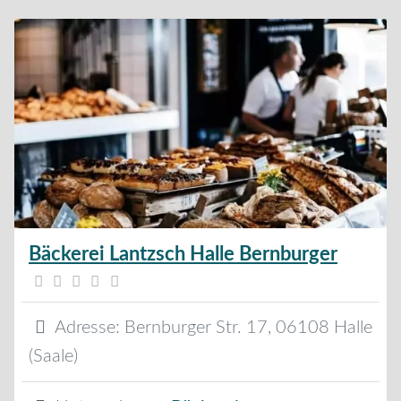
Bäckerei Lantzsch Halle Bernburger
Adresse:
Bernburger Str. 17
,
06108
Halle
(Saale)