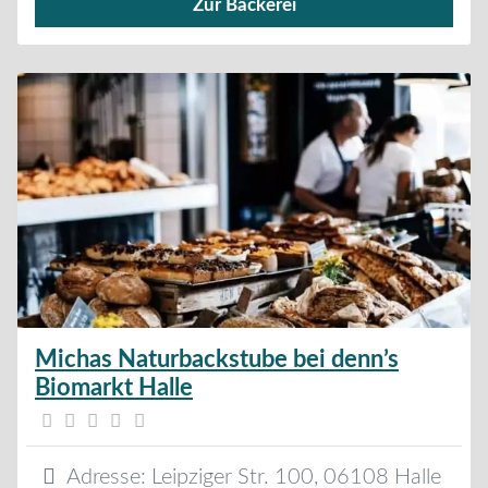
Zur Bäckerei
Verkauf von Brötchen,
Michas Naturbackstube bei denn’s
Biomarkt Halle
Adresse:
Leipziger Str. 100
,
06108
Halle