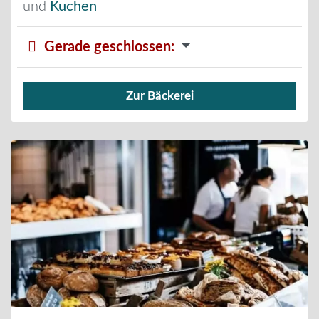
und
Kuchen
Gerade geschlossen
:
Zur Bäckerei
Verkauf von Brötchen,