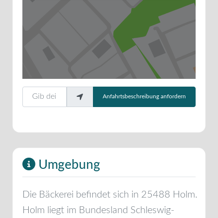
Gib deinen Standort ein.
Anfahrtsbeschreibung anfordern
Umgebung
Die Bäckerei befindet sich in
25488
Holm
.
Holm
liegt im Bundesland
Schleswig-