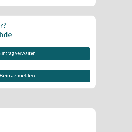
r?
Uhde
Eintrag verwalten
Beitrag melden