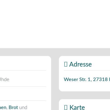
Adresse
Uhde
Weser Str. 1
,
27318
Karte
hen
,
Brot
und