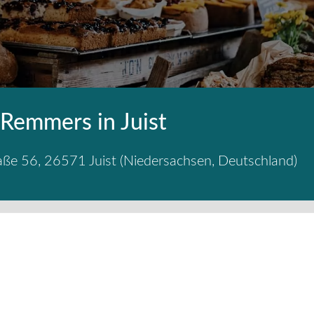
 Remmers in Juist
aße 56
,
26571
Juist
(
Niedersachsen
,
Deutschland
)