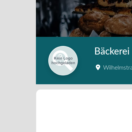
Bäckerei
Wilhelmstr