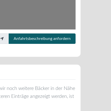
Anfahrtsbeschreibung anfordern
s wir noch weitere Bäcker in der Nähe
eren Einträge angezeigt werden, ist