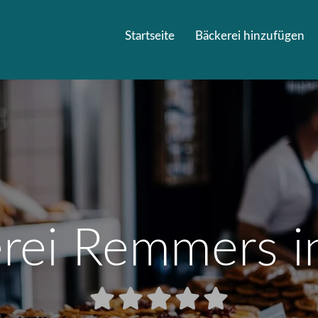
Startseite
Bäckerei hinzufügen
rei Remmers in