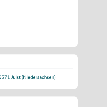
6571
Juist
(
Niedersachsen
)