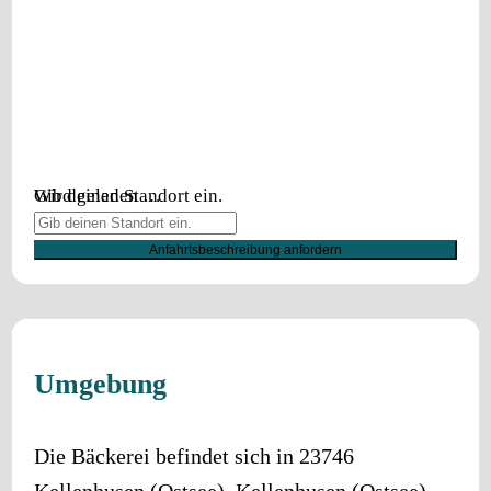
Wird geladen …
Gib deinen Standort ein.
Anfahrtsbeschreibung anfordern
Umgebung
Die Bäckerei befindet sich in
23746
Kellenhusen (Ostsee)
.
Kellenhusen (Ostsee)