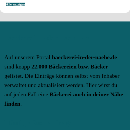
Alle anzeigen
baeckerei-in-der-naehe.de
Auf unserem Portal
baeckerei-in-der-naehe.de
sind knapp
22.000 Bäckereien bzw. Bäcker
gelistet. Die Einträge können selbst vom Inhaber
verwaltet und aktualisiert werden. Hier wirst du
auf jeden Fall eine
Bäckerei auch in deiner Nähe
finden
.
Häufige Suchanfragen