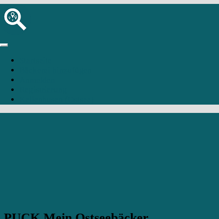
Startseite
Bäckerei hinzufügen
Anmelden
Registrierung
Kellenhusen (Ostsee)
PUCK Mein Ostseebäcker