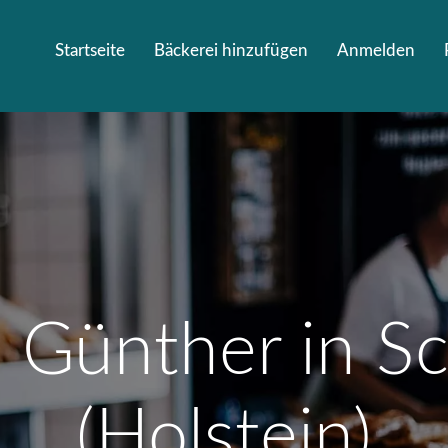
Startseite
Bäckerei hinzufügen
Anmelden
i Günther in S
(Holstein)