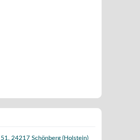
 51
,
24217
Schönberg (Holstein)