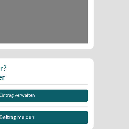
r?
er
Eintrag verwalten
Beitrag melden