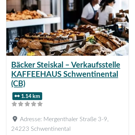
Bäcker Steiskal – Verkaufsstelle
KAFFEEHAUS Schwentinental
(CB)
1.14 km
Adresse:
Mergenthaler Straße 3-9
,
24223
Schwentinental