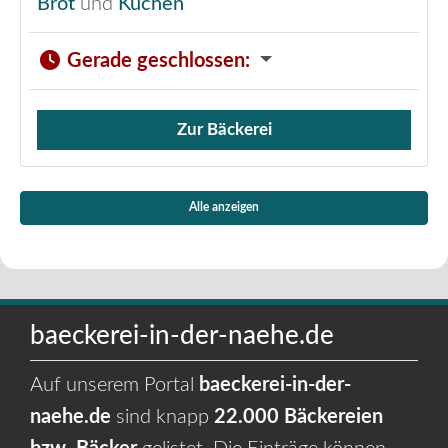
Brot
und
Kuchen
Gerade geschlossen
:
Zur Bäckerei
Verkauf von Brötchen,
Alle anzeigen
baeckerei-in-der-naehe.de
Auf unserem Portal
baeckerei-in-der-
naehe.de
sind knapp
22.000 Bäckereien