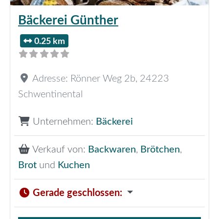
Bäckerei Günther
0.25 km
Adresse:
Rönner Weg 2b
,
24223
Schwentinental
Unternehmen:
Bäckerei
Verkauf von:
Backwaren
,
Brötchen
,
Brot
und
Kuchen
Gerade geschlossen
: