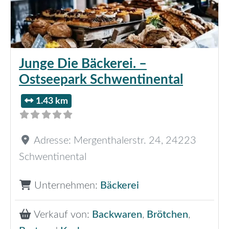
Junge Die Bäckerei. –
Ostseepark Schwentinental
1.43 km
Adresse:
Mergenthalerstr. 24
,
24223
Schwentinental
Unternehmen:
Bäckerei
Verkauf von:
Backwaren
,
Brötchen
,