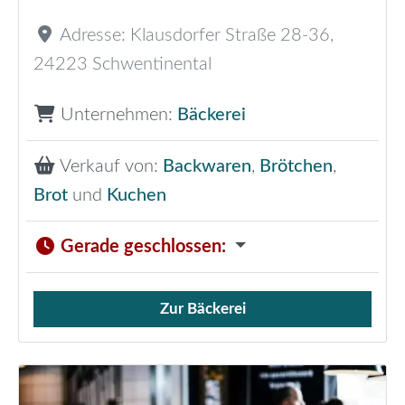
Adresse:
Klausdorfer Straße 28-36
,
24223
Schwentinental
Unternehmen:
Bäckerei
Verkauf von:
Backwaren
,
Brötchen
,
Brot
und
Kuchen
Gerade geschlossen
:
Zur Bäckerei
Verkauf von Brötchen,