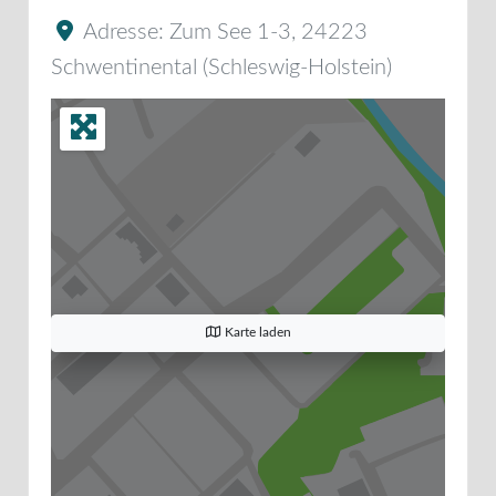
Adresse:
Zum See 1-3
,
24223
Schwentinental
(
Schleswig-Holstein
)
Karte laden