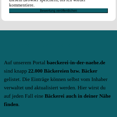
kommentiere.
baeckerei-in-der-naehe.de
Auf unserem Portal
baeckerei-in-der-naehe.de
sind knapp
22.000 Bäckereien bzw. Bäcker
gelistet. Die Einträge können selbst vom Inhaber
verwaltet und aktualisiert werden. Hier wirst du
auf jeden Fall eine
Bäckerei auch in deiner Nähe
finden
.