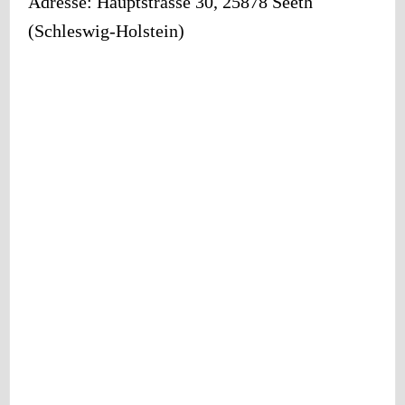
Adresse:
Hauptstrasse 30
,
25878
Seeth
(
Schleswig-Holstein
)