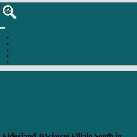
Startseite
Bäckerei hinzufügen
Anmelden
Registrierung
Seeth
Eiderland-Bäckerei Filiale Seeth in