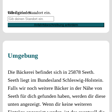
Wird geladen …
Gib deinen Standort ein.
Anfahrtsbeschreibung anfordern
Umgebung
Die Bäckerei befindet sich in
25878
Seeth
.
Seeth
liegt im Bundesland
Schleswig-Holstein
.
Falls wir noch weitere Bäcker in der Nähe von
Seeth
für dich gefunden haben, werden dir diese
unten angezeigt. Wenn dir keine weiteren
Einträge angezeigt werden, ist das eventuell die