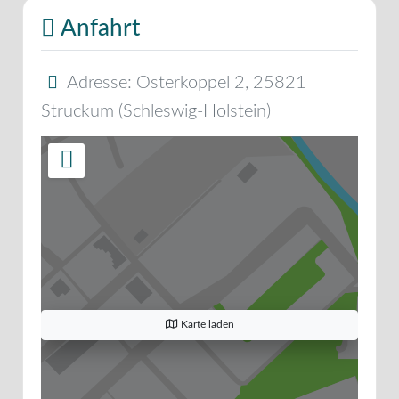
Anfahrt
Adresse:
Osterkoppel 2
,
25821
Struckum
(
Schleswig-Holstein
)
Karte laden