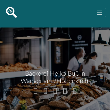
Bäckerei Heiko Buß in
Wangerland/Hohenkirch.