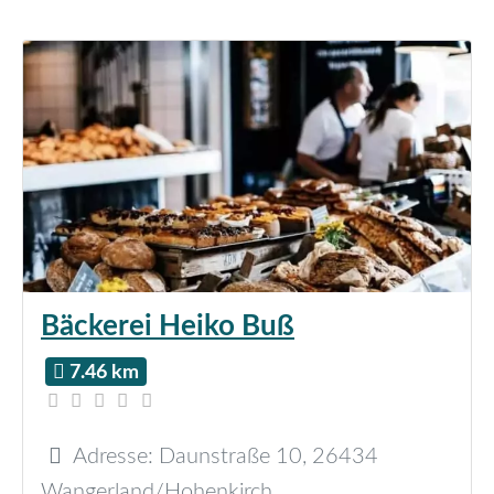
Bäckerei Heiko Buß
7.46 km
Adresse:
Daunstraße 10
,
26434
Wangerland/Hohenkirch.