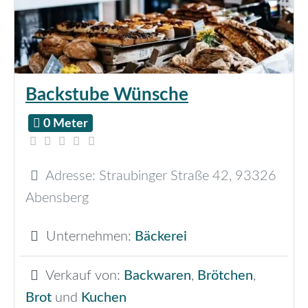
Backstube Wünsche
0 Meter
Adresse:
Straubinger Straße 42
,
93326
Abensberg
Unternehmen:
Bäckerei
Verkauf von:
Backwaren
,
Brötchen
,
Brot
und
Kuchen