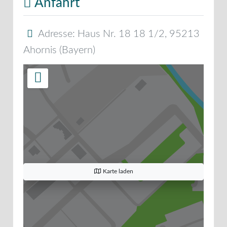
Anfahrt
Adresse:
Haus Nr. 18 18 1/2
,
95213
Ahornis
(
Bayern
)
Karte laden