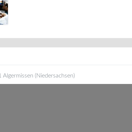
1
Algermissen
(
Niedersachsen
)