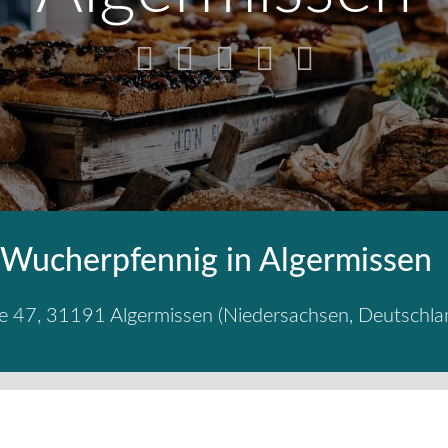
 Wucherpfennig in Algermissen
e 47
,
31191
Algermissen
(
Niedersachsen
,
Deutschla