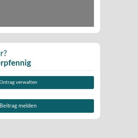
r?
rpfennig
Eintrag verwalten
Beitrag melden