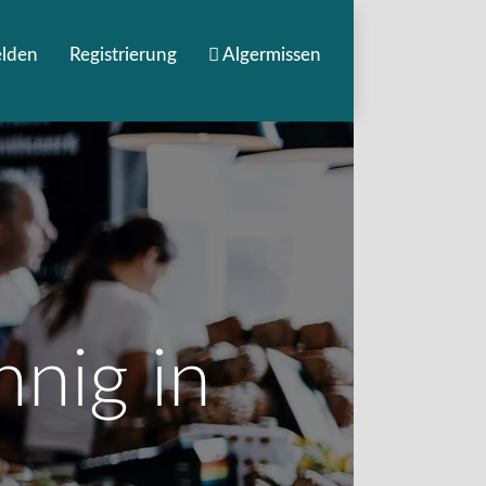
lden
Registrierung
Algermissen
nig in