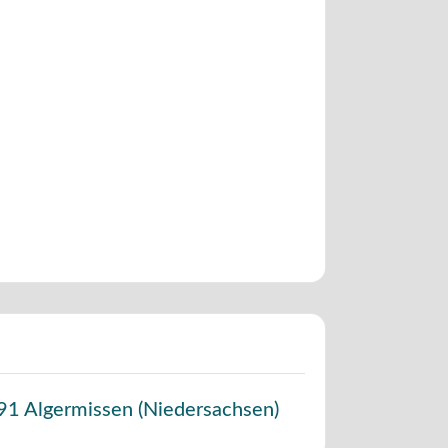
91
Algermissen
(
Niedersachsen
)