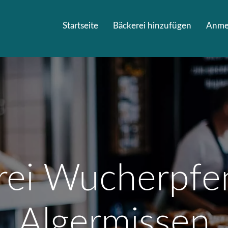
Startseite
Bäckerei hinzufügen
Anme
rei Wucherpfen
Algermissen