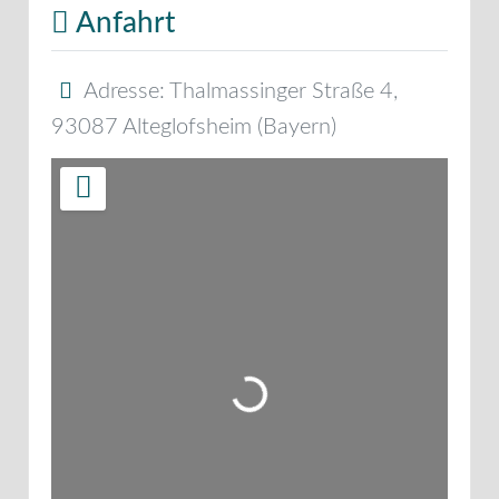
Anfahrt
Adresse:
Thalmassinger Straße 4
,
93087
Alteglofsheim
(
Bayern
)
Wird geladen …