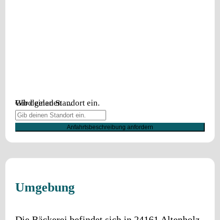
Wird geladen …
Gib deinen Standort ein.
Anfahrtsbeschreibung anfordern
Umgebung
Die Bäckerei befindet sich in
24161
Altenholz
.