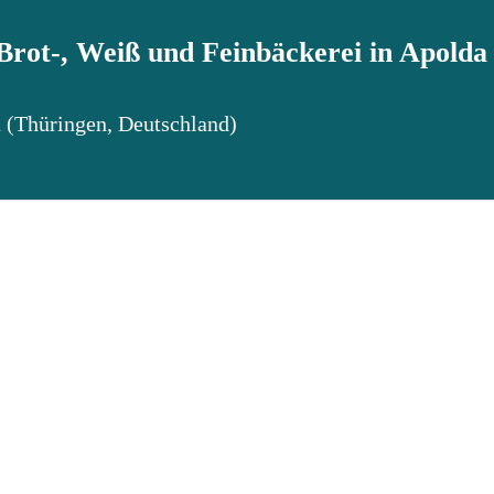
rot-, Weiß und Feinbäckerei in Apolda
a
(
Thüringen
,
Deutschland
)