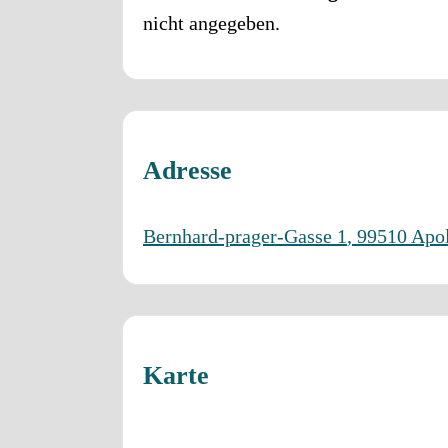
nicht angegeben.
Adresse
Bernhard-prager-Gasse 1
,
99510
Apo
Karte