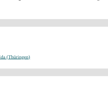
lda
(
Thüringen
)