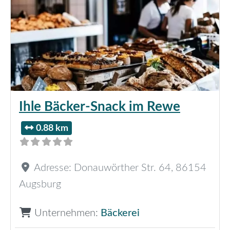
Ihle Bäcker-Snack im Rewe
0.88 km
Adresse:
Donauwörther Str. 64
,
86154
Augsburg
Unternehmen:
Bäckerei