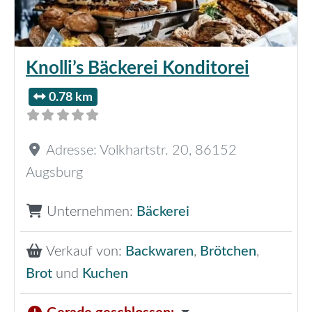
Knolli’s Bäckerei Konditorei
0.78 km
Adresse:
Volkhartstr. 20
,
86152
Augsburg
Unternehmen:
Bäckerei
Verkauf von:
Backwaren
,
Brötchen
,
Brot
und
Kuchen