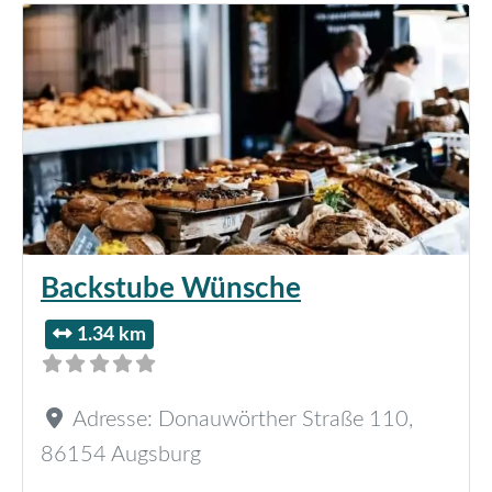
Backstube Wünsche
1.34 km
Adresse:
Donauwörther Straße 110
,
86154
Augsburg