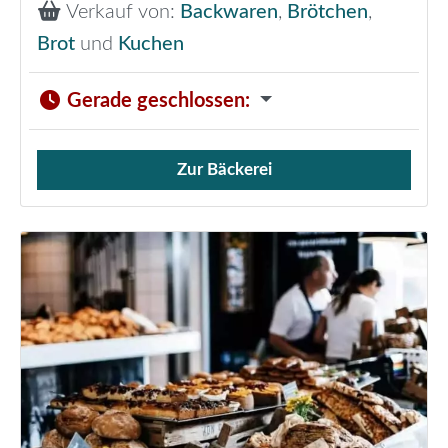
Verkauf von:
Backwaren
,
Brötchen
,
Brot
und
Kuchen
Gerade geschlossen
:
Zur Bäckerei
Verkauf von Brötchen,