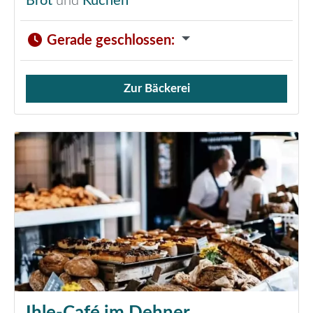
Brot
und
Kuchen
Gerade geschlossen
:
Zur Bäckerei
Verkauf von Brötchen,
Ihle-Café im Dehner