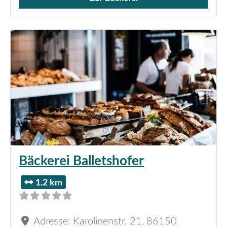
Verkauf von Brötchen,
Bäckerei Balletshofer
1.2 km
Adresse:
Karolinenstr. 21
,
86150