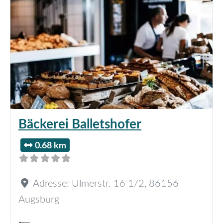
Bäckerei Balletshofer
0.68 km
Adresse:
Ulmerstr. 16 1/2
,
86156
Augsburg