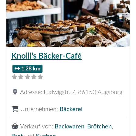
Knolli’s Bäcker-Café
1.28 km
Adresse:
Ludwigstr. 7
,
86150
Augsburg
Unternehmen:
Bäckerei
Verkauf von:
Backwaren
,
Brötchen
,