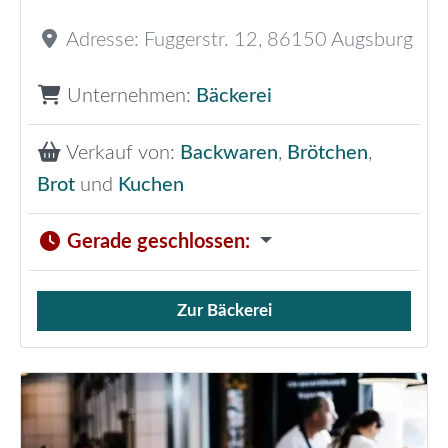
Adresse:
Fuggerstr. 12
,
86150
Augsburg
Unternehmen:
Bäckerei
Verkauf von:
Backwaren
,
Brötchen
,
Brot
und
Kuchen
Gerade geschlossen
:
Zur Bäckerei
Verkauf von Brötchen,