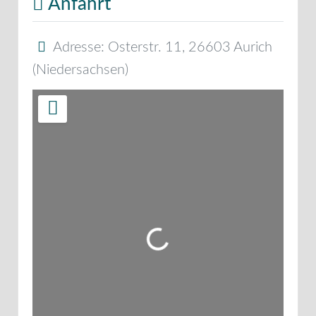
Anfahrt
Adresse:
Osterstr. 11
,
26603
Aurich
(
Niedersachsen
)
Wird geladen …