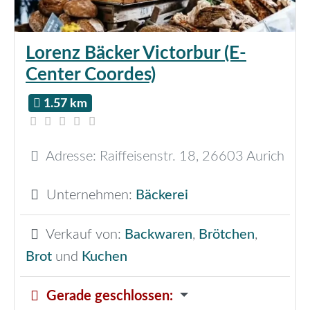
Lorenz Bäcker Victorbur (E-
Center Coordes)
1.57 km
Adresse:
Raiffeisenstr. 18
,
26603
Aurich
Unternehmen:
Bäckerei
Verkauf von:
Backwaren
,
Brötchen
,
Brot
und
Kuchen
Gerade geschlossen
: