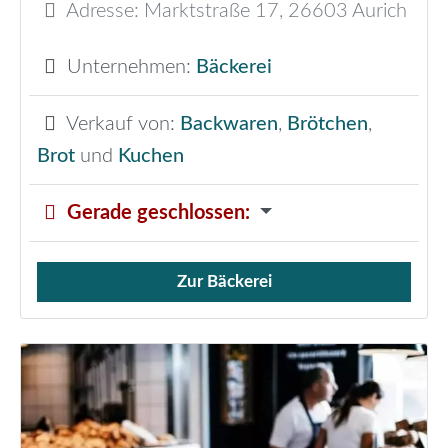
Adresse:
Marktstraße 17
,
26603
Aurich
Unternehmen:
Bäckerei
Verkauf von:
Backwaren
,
Brötchen
,
Brot
und
Kuchen
Gerade geschlossen
:
Zur Bäckerei
Verkauf von Brötchen,