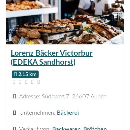
Lorenz Bäcker Victorbur
(EDEKA Sandhorst)
2.15 km
Adresse:
Südeweg 7
,
26607
Aurich
Unternehmen:
Bäckerei
Verkauf von:
Backwaren
,
Brötchen
,