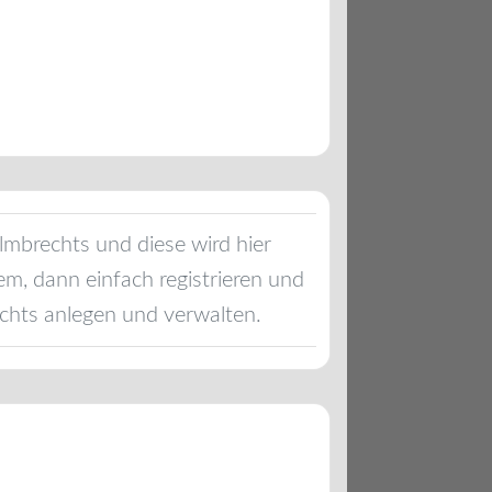
lmbrechts
und diese wird hier
em, dann einfach registrieren und
chts
anlegen und verwalten.