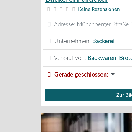
Keine Rezensionen
Adresse:
Münchberger Straße 
Unternehmen:
Bäckerei
Verkauf von:
Backwaren
,
Bröt
Gerade geschlossen
:
Zur Bä
Verkauf von Brötchen,