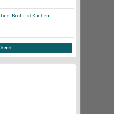
chen
,
Brot
und
Kuchen
ckerei