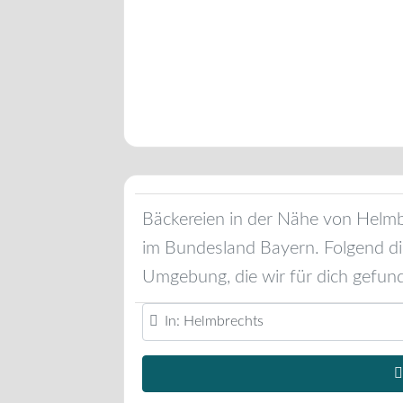
Bäckereien in der Nähe von
Helmb
im Bundesland
Bayern
. Folgend d
Umgebung, die wir für dich gefun
Standort oder Region eingeben ...