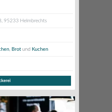
8
,
95233
Helmbrechts
chen
,
Brot
und
Kuchen
ckerei