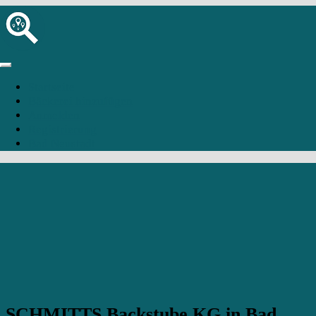
Startseite
Bäckerei hinzufügen
Anmelden
Registrierung
Bad Neustadt
SCHMITTS Backstube KG in Bad