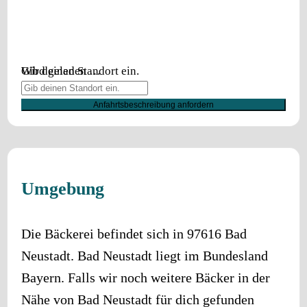
Wird geladen …
Gib deinen Standort ein.
Anfahrtsbeschreibung anfordern
Umgebung
Die Bäckerei befindet sich in
97616
Bad
Neustadt
.
Bad Neustadt
liegt im Bundesland
Bayern
. Falls wir noch weitere Bäcker in der
Nähe von
Bad Neustadt
für dich gefunden