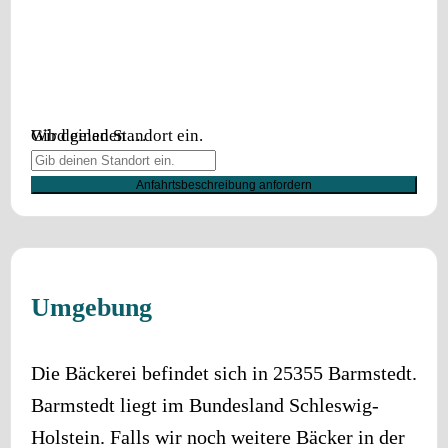
Wird geladen …
Gib deinen Standort ein.
Anfahrtsbeschreibung anfordern
Umgebung
Die Bäckerei befindet sich in
25355
Barmstedt
.
Barmstedt
liegt im Bundesland
Schleswig-
Holstein
. Falls wir noch weitere Bäcker in der