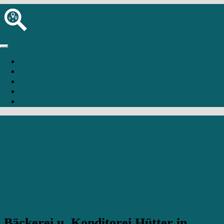
Startseite
Bäckerei hinzufügen
Anmelden
Registrierung
Barmstedt
Bäckerei u. Konditorei Hütter in