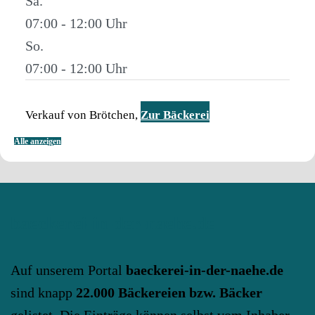
Sa.
07:00 - 12:00
So.
07:00 - 12:00
Verkauf von Brötchen,
Zur Bäckerei
Alle anzeigen
baeckerei-in-der-naehe.de
Auf unserem Portal
baeckerei-in-der-naehe.de
sind knapp
22.000 Bäckereien bzw. Bäcker
gelistet. Die Einträge können selbst vom Inhaber