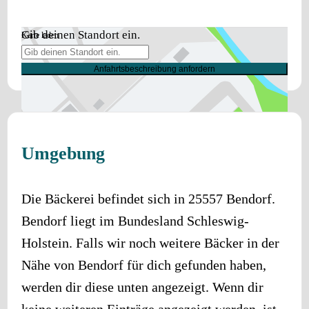
Gib deinen Standort ein.
Karte laden
Anfahrtsbeschreibung anfordern
Umgebung
Die Bäckerei befindet sich in
25557
Bendorf
.
Bendorf
liegt im Bundesland
Schleswig-
Holstein
. Falls wir noch weitere Bäcker in der
Nähe von
Bendorf
für dich gefunden haben,
werden dir diese unten angezeigt. Wenn dir
keine weiteren Einträge angezeigt werden, ist