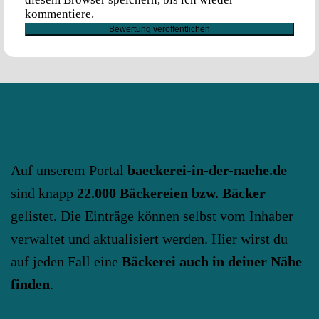
kommentiere.
baeckerei-in-der-naehe.de
Auf unserem Portal
baeckerei-in-der-naehe.de
sind knapp
22.000 Bäckereien bzw. Bäcker
gelistet. Die Einträge können selbst vom Inhaber
verwaltet und aktualisiert werden. Hier wirst du
auf jeden Fall eine
Bäckerei auch in deiner Nähe
finden
.