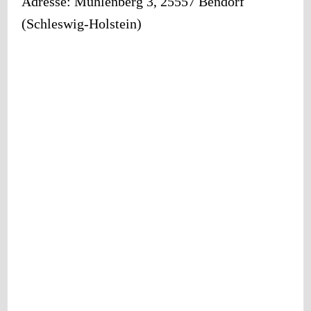
Adresse:
Mühlenberg 3
,
25557
Bendorf
(
Schleswig-Holstein
)