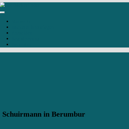
Startseite
Bäckerei hinzufügen
Anmelden
Registrierung
Berumbur
Schuirmann in Berumbur