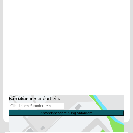
Gib deinen Standort ein.
Karte laden
Anfahrtsbeschreibung anfordern