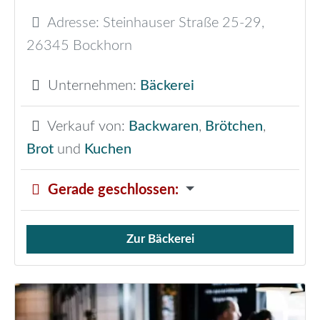
Adresse:
Steinhauser Straße 25-29
,
26345
Bockhorn
Unternehmen:
Bäckerei
Verkauf von:
Backwaren
,
Brötchen
,
Brot
und
Kuchen
Gerade geschlossen
:
Zur Bäckerei
Verkauf von Brötchen,