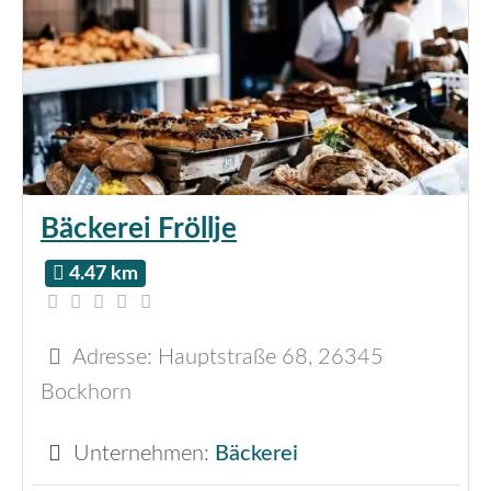
Bäckerei Fröllje
4.47 km
Adresse:
Hauptstraße 68
,
26345
Bockhorn
Unternehmen:
Bäckerei