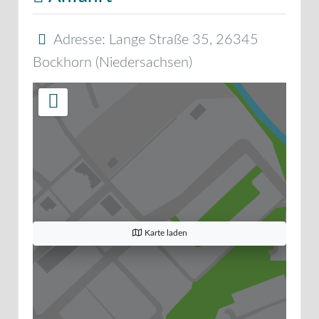
Adresse:
Lange Straße 35
,
26345
Bockhorn
(
Niedersachsen
)
Karte laden