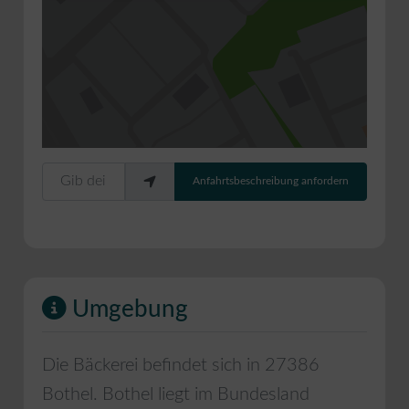
Gib deinen Standort ein.
Anfahrtsbeschreibung anfordern
Umgebung
Die Bäckerei befindet sich in
27386
Bothel
.
Bothel
liegt im Bundesland