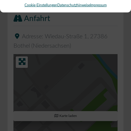
Cookie-Einstellungen
Datenschutzhinweise
Impressum
Anfahrt
Adresse:
Wiedau-Straße 1
,
27386
Bothel
(
Niedersachsen
)
Karte laden