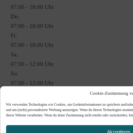
07:00 - 18:00
Do.
07:00 - 18:00
Fr.
07:00 - 18:00
Sa.
07:00 - 12:00
So.
07:00 - 12:00
Cookie-Zustimmung ve
Verkauf von Brötchen,
Zur Bäckerei
Wir verwenden Technologien wie Cookies, um Geräteinformationen zu speichern und/oder d
und um (nicht) personalisierte Werbung anzuzeigen. Wenn du diesen Technologien zustimm
Alle anzeigen
dieser Website verarbeiten. Wenn du deine Zustimmung nicht erteilst oder zurückziehst, k
Akzeptieren