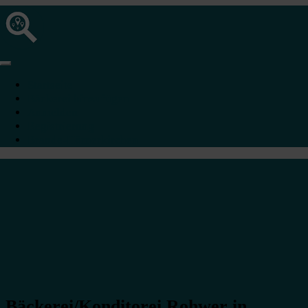
Startseite
Bäckerei hinzufügen
Anmelden
Registrierung
Brande-Hörnerkirchen
Bäckerei/Konditorei Rohwer in