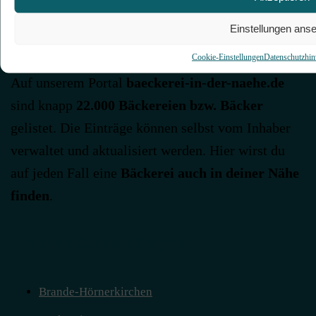
Einstellungen ans
baeckerei-in-der-naehe.de
Cookie-Einstellungen
Datenschutzhin
Auf unserem Portal
baeckerei-in-der-naehe.de
sind knapp
22.000 Bäckereien bzw. Bäcker
gelistet. Die Einträge können selbst vom Inhaber
verwaltet und aktualisiert werden. Hier wirst du
auf jeden Fall eine
Bäckerei auch in deiner Nähe
finden
.
Häufige Suchanfragen
Brande-Hörnerkirchen