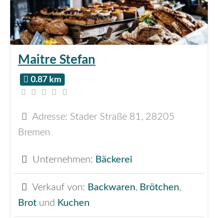
Maitre Stefan
0.87 km
Adresse:
Stader Straße 81
,
28205
Bremen
Unternehmen:
Bäckerei
Verkauf von:
Backwaren
,
Brötchen
,
Brot
und
Kuchen