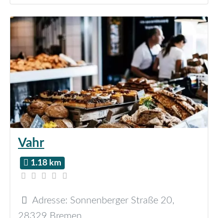
Vahr
1.18 km
Adresse:
Sonnenberger Straße 20
,
28329
Bremen