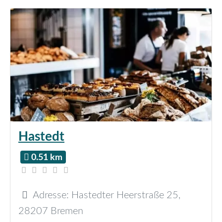
Hastedt
0.51 km
Adresse:
Hastedter Heerstraße 25
,
28207
Bremen