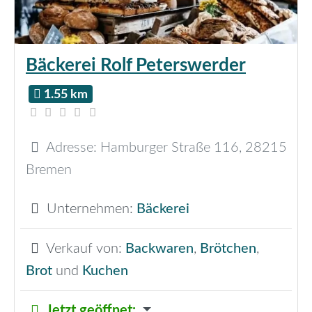
Bäckerei Rolf Peterswerder
1.55 km
Adresse:
Hamburger Straße 116
,
28215
Bremen
Unternehmen:
Bäckerei
Verkauf von:
Backwaren
,
Brötchen
,
Brot
und
Kuchen
Jetzt geöffnet
: