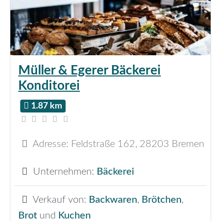
Müller & Egerer Bäckerei
Konditorei
1.87 km
Adresse:
Feldstraße 162
,
28203
Bremen
Unternehmen:
Bäckerei
Verkauf von:
Backwaren
,
Brötchen
,
Brot
und
Kuchen