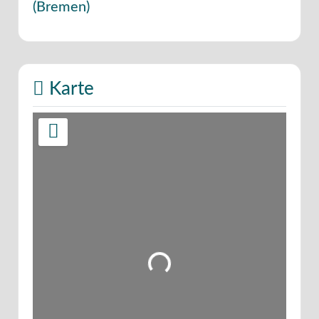
(
Bremen
)
Karte
Wird geladen …