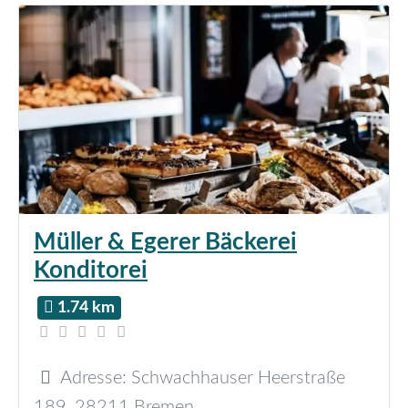
Müller & Egerer Bäckerei
Konditorei
1.74 km
Adresse:
Schwachhauser Heerstraße
189
,
28211
Bremen