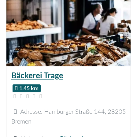
Bäckerei Trage
1.45 km
Adresse:
Hamburger Straße 144
,
28205
Bremen