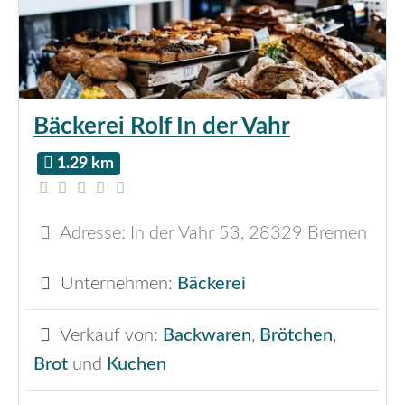
Bäckerei Rolf In der Vahr
1.29 km
Adresse:
In der Vahr 53
,
28329
Bremen
Unternehmen:
Bäckerei
Verkauf von:
Backwaren
,
Brötchen
,
Brot
und
Kuchen