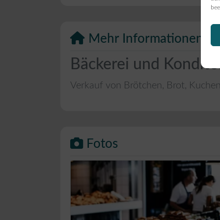
bee
Mehr Informationen
Bäckerei und Kondito
Verkauf von Brötchen, Brot, Kuche
Fotos