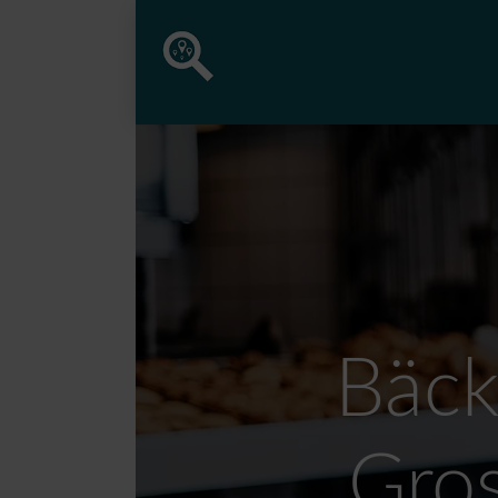
Bäck
Gro