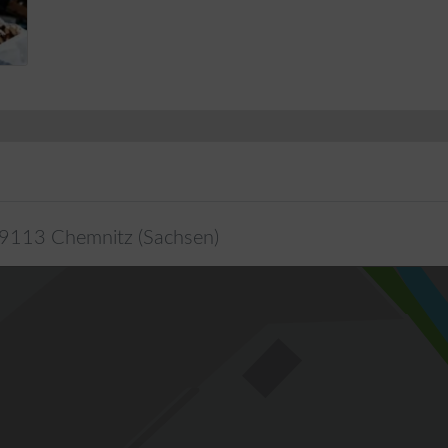
9113
Chemnitz
(
Sachsen
)