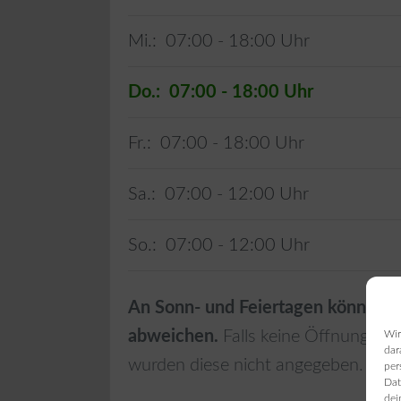
Mi.:
07:00 - 18:00
Do.:
07:00 - 18:00
Fr.:
07:00 - 18:00
Sa.:
07:00 - 12:00
So.:
07:00 - 12:00
An Sonn- und Feiertagen können d
abweichen.
Falls keine Öffnungszei
Wir
dar
wurden diese nicht angegeben.
per
Dat
dei