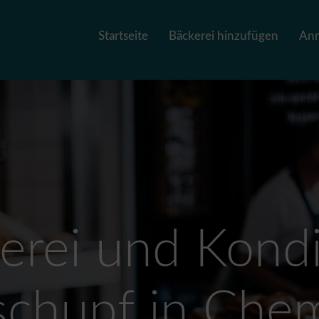
Startseite
Bäckerei hinzufügen
An
erei und Kondi
schupf in Chem