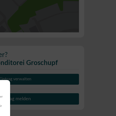
er?
nditorei Groschupf
Eintrag verwalten
er
Beitrag melden
ir