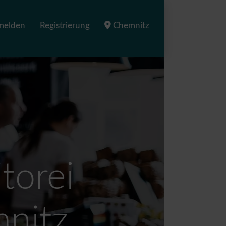
melden
Registrierung
Chemnitz
torei
nitz