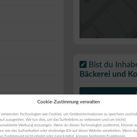
Bist du Inhab
Bäckerei und Ko
Cookie-Zustimmung verwalten
ie Öffnungszeiten
ten angezeigt werden,
 verwenden Technologien wie Cookies, um Geräteinformationen zu speichern und/od
auf zuzugreifen. Wir tun dies, um das Surferlebnis zu verbessern und um (nicht)
sonalisierte Werbung anzuzeigen. Wenn du diesen Technologien zustimmst, können w
en wie das Surfverhalten oder eindeutige IDs auf dieser Website verarbeiten. Wenn du
ne Zustimmung nicht erteilst oder zurückziehst, können bestimmte Funktionen