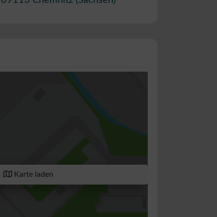
,
09113
Chemnitz
(
Sachsen
)
Karte laden