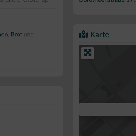
onditorei Groschupf
Dorotheenstraße 17
Karte
hen
,
Brot
und