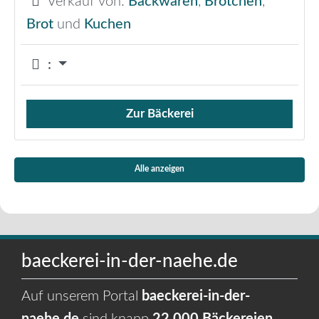
Verkauf von:
Backwaren
,
Brötchen
,
Brot
und
Kuchen
:
Zur Bäckerei
Verkauf von Brötchen,
Alle anzeigen
baeckerei-in-der-naehe.de
Auf unserem Portal
baeckerei-in-der-
naehe.de
sind knapp
22.000 Bäckereien