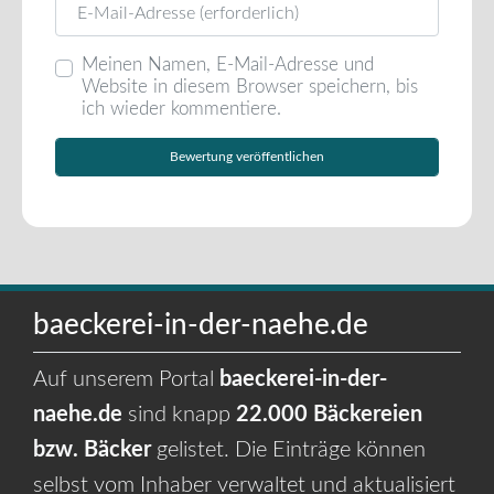
Meinen Namen, E-Mail-Adresse und
Website in diesem Browser speichern, bis
ich wieder kommentiere.
baeckerei-in-der-naehe.de
Auf unserem Portal
baeckerei-in-der-
naehe.de
sind knapp
22.000 Bäckereien
bzw. Bäcker
gelistet. Die Einträge können
selbst vom Inhaber verwaltet und aktualisiert