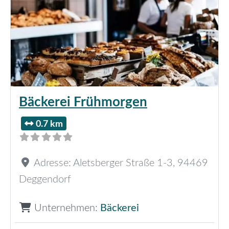
Bäckerei Frühmorgen
0.7 km
Adresse:
Aletsberger Straße 1-3
,
94469
Deggendorf
Unternehmen:
Bäckerei