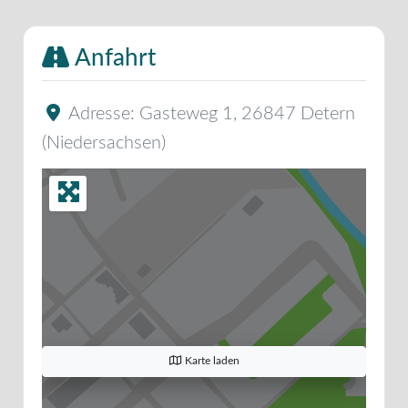
Anfahrt
Adresse:
Gasteweg 1
,
26847
Detern
(
Niedersachsen
)
Karte laden