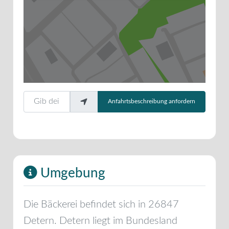
Gib deinen Standort ein.
Anfahrtsbeschreibung anfordern
Umgebung
Die Bäckerei befindet sich in
26847
Detern
.
Detern
liegt im Bundesland