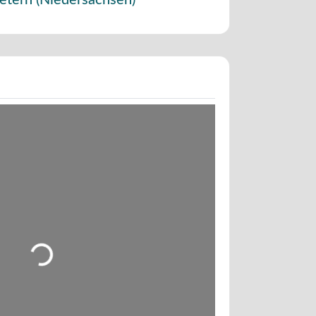
etern
(
Niedersachsen
)
Wird geladen …