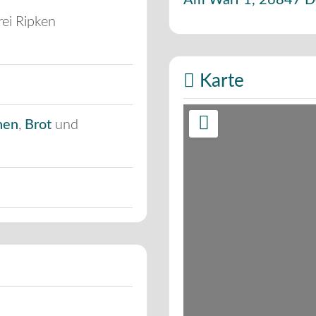
Am Warf 1
,
26847
D
ei Ripken
Karte
hen
,
Brot
und