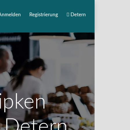
Anmelden
Registrierung
Detern
ipken
n Detern