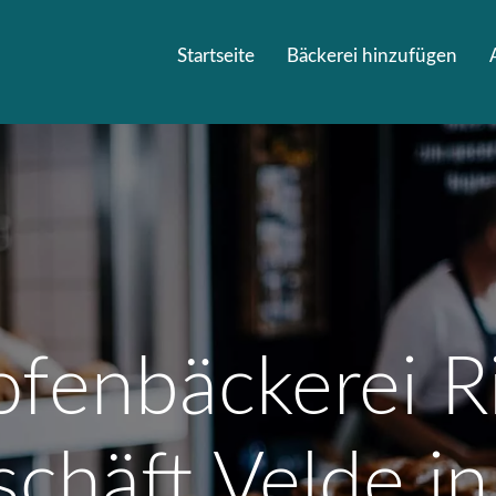
Startseite
Bäckerei hinzufügen
ofenbäckerei R
chäft Velde i