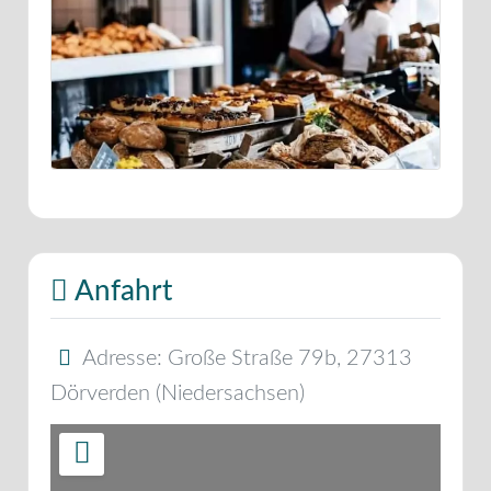
Anfahrt
Adresse:
Große Straße 79b
,
27313
Dörverden
(
Niedersachsen
)