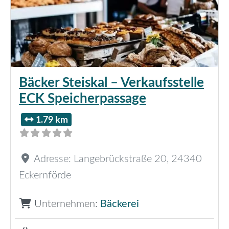
Bäcker Steiskal – Verkaufsstelle
ECK Speicherpassage
1.79 km
Adresse:
Langebrückstraße 20
,
24340
Eckernförde
Unternehmen:
Bäckerei