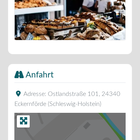
Anfahrt
Adresse:
Ostlandstraße 101
,
24340
Eckernförde
(
Schleswig-Holstein
)