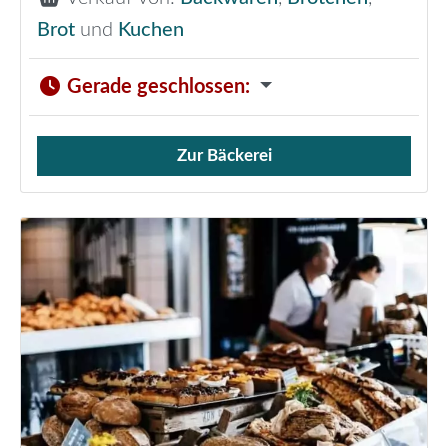
Brot
und
Kuchen
Gerade geschlossen
:
Zur Bäckerei
Verkauf von Brötchen,