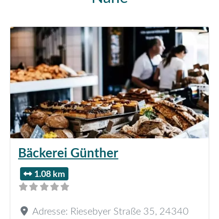
Bäckerei Günther
1.08 km
Adresse:
Riesebyer Straße 35
,
24340