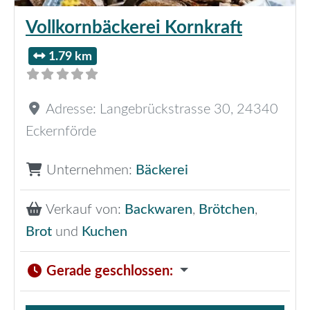
Vollkornbäckerei Kornkraft
1.79 km
Adresse:
Langebrückstrasse 30
,
24340
Eckernförde
Unternehmen:
Bäckerei
Verkauf von:
Backwaren
,
Brötchen
,
Brot
und
Kuchen
Gerade geschlossen
: