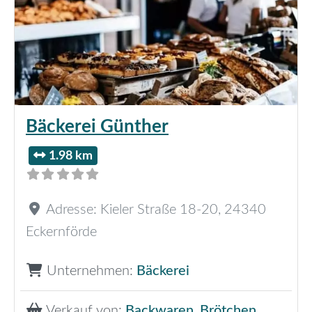
Bäckerei Günther
1.98 km
Adresse:
Kieler Straße 18-20
,
24340
Eckernförde
Unternehmen:
Bäckerei
Verkauf von:
Backwaren
,
Brötchen
,