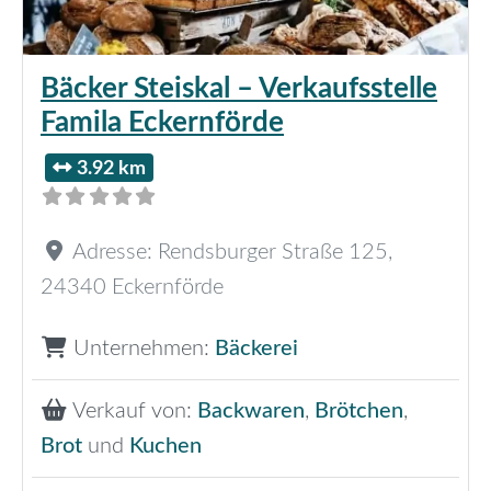
Bäcker Steiskal – Verkaufsstelle
Famila Eckernförde
3.92 km
Adresse:
Rendsburger Straße 125
,
24340
Eckernförde
Unternehmen:
Bäckerei
Verkauf von:
Backwaren
,
Brötchen
,
Brot
und
Kuchen