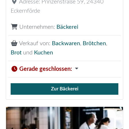
Adresse:
Prinzenstraße 59
,
24340
Eckernförde
Unternehmen:
Bäckerei
Verkauf von:
Backwaren
,
Brötchen
,
Brot
und
Kuchen
Gerade geschlossen
:
Zur Bäckerei
Verkauf von Brötchen,