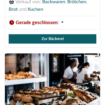
Verkauf von:
Backwaren
,
Brötchen
,
Brot
und
Kuchen
Gerade geschlossen
:
Zur Bäckerei
Verkauf von Brötchen,