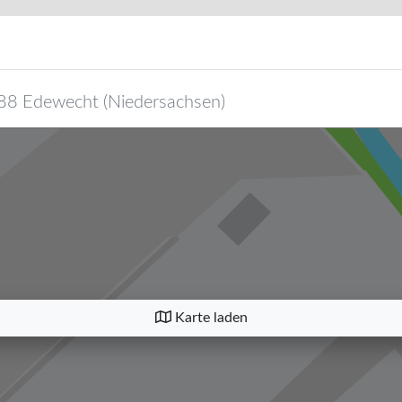
88
Edewecht
(
Niedersachsen
)
Karte laden