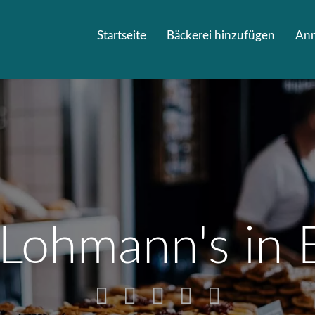
Startseite
Bäckerei hinzufügen
An
 Lohmann's in