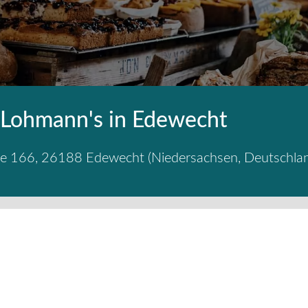
 Lohmann's in Edewecht
ße 166
,
26188
Edewecht
(
Niedersachsen
,
Deutschla