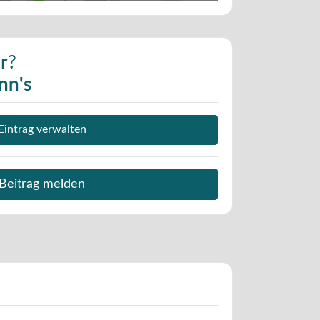
r?
nn's
Eintrag verwalten
Beitrag melden