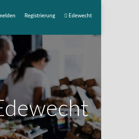
melden
Registrierung
Edewecht
 Edewecht