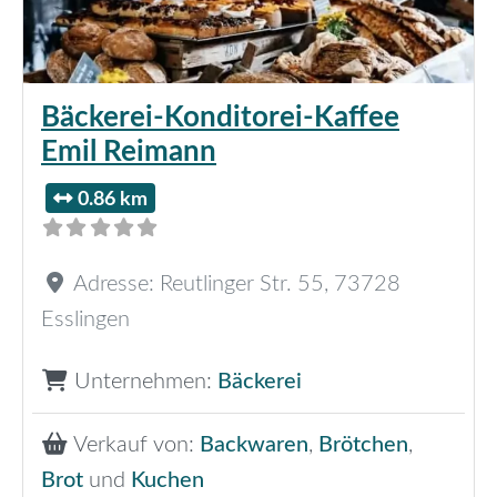
Bäckerei-Konditorei-Kaffee
Emil Reimann
0.86 km
Adresse:
Reutlinger Str. 55
,
73728
Esslingen
Unternehmen:
Bäckerei
Verkauf von:
Backwaren
,
Brötchen
,
Brot
und
Kuchen