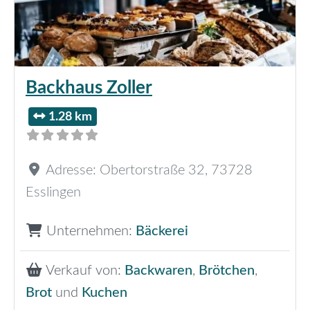
Backhaus Zoller
1.28 km
Adresse:
Obertorstraße 32
,
73728
Esslingen
Unternehmen:
Bäckerei
Verkauf von:
Backwaren
,
Brötchen
,
Brot
und
Kuchen