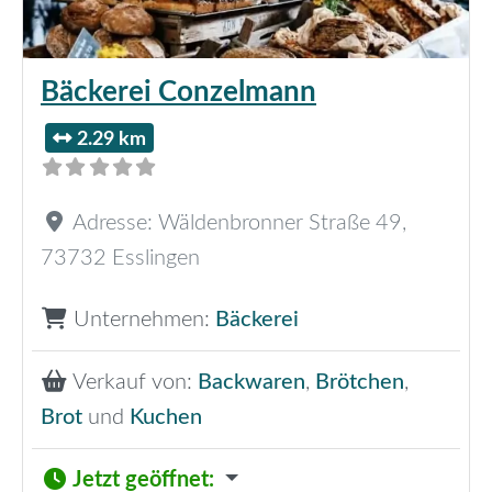
Bäckerei Conzelmann
2.29 km
Adresse:
Wäldenbronner Straße 49
,
73732
Esslingen
Unternehmen:
Bäckerei
Verkauf von:
Backwaren
,
Brötchen
,
Brot
und
Kuchen
Jetzt geöffnet
: