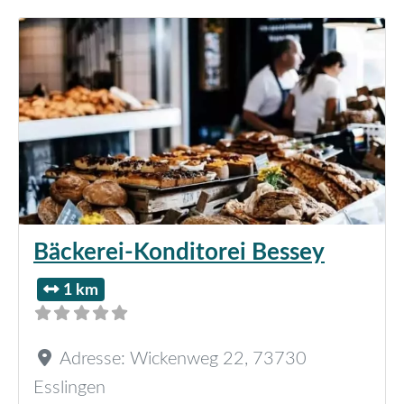
Bäckerei-Konditorei Bessey
1 km
Adresse:
Wickenweg 22
,
73730
Esslingen