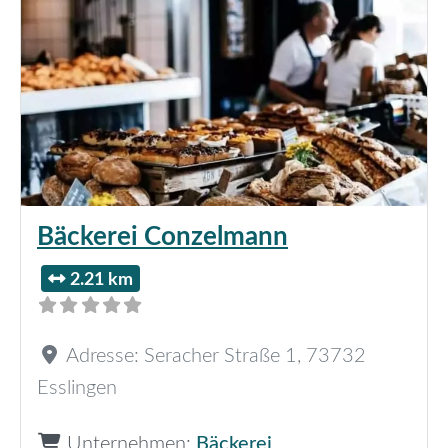
Bäckerei Conzelmann
2.21 km
Adresse:
Seracher Straße 1
,
73732
Esslingen
Unternehmen:
Bäckerei