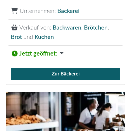
Unternehmen:
Bäckerei
Verkauf von:
Backwaren
,
Brötchen
,
Brot
und
Kuchen
Jetzt geöffnet
:
Zur Bäckerei
Verkauf von Brötchen,