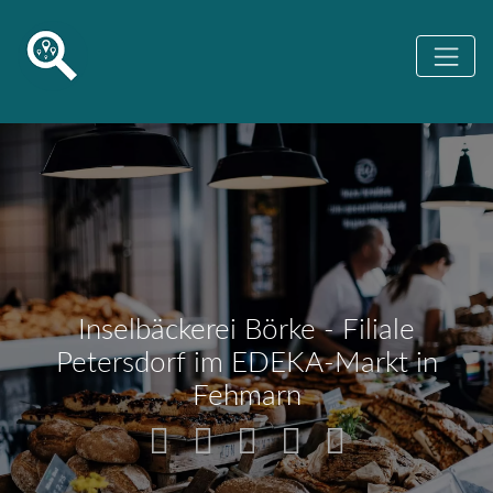
Inselbäckerei Börke - Filiale
Petersdorf im EDEKA-Markt in
Fehmarn