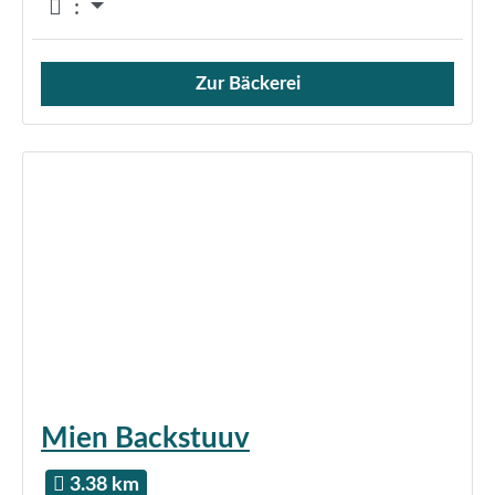
:
Zur Bäckerei
Verkauf von Brötchen,
Mien Backstuuv
3.38 km