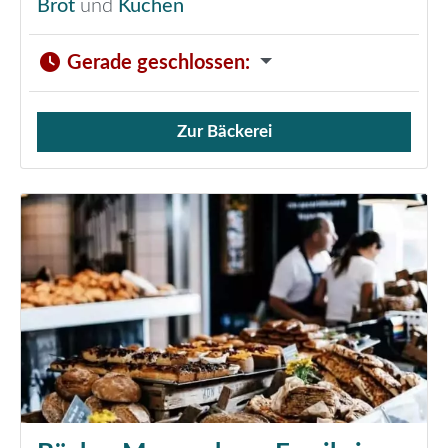
Brot
und
Kuchen
Gerade geschlossen
:
Zur Bäckerei
Verkauf von Brötchen,