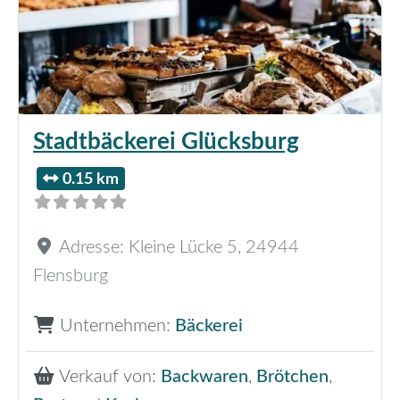
Stadtbäckerei Glücksburg
0.15 km
Adresse:
Kleine Lücke 5
,
24944
Flensburg
Unternehmen:
Bäckerei
Verkauf von:
Backwaren
,
Brötchen
,