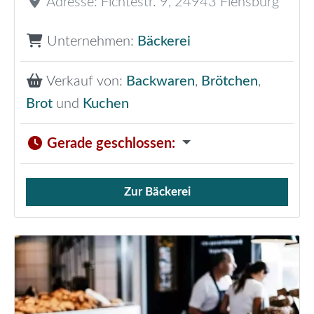
Adresse:
Fichtestr. 9
,
24943
Flensburg
Unternehmen:
Bäckerei
Verkauf von:
Backwaren
,
Brötchen
,
Brot
und
Kuchen
Gerade geschlossen
:
Zur Bäckerei
Verkauf von Brötchen,