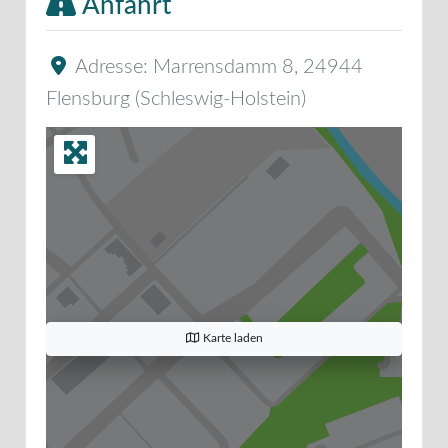
Anfahrt
Adresse:
Marrensdamm 8
,
24944
Flensburg
(
Schleswig-Holstein
)
Karte laden