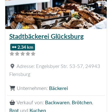
Stadtbäckerei Glücksburg
2.34 km
Adresse:
Engelsbyer Str. 53-57
,
24943
Flensburg
Unternehmen:
Bäckerei
Verkauf von:
Backwaren
,
Brötchen
,
Brot
und
Kuchen