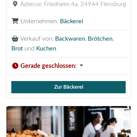
Adresse:
Friedheim 4a
,
24944
Flensburg
Unternehmen:
Bäckerei
Verkauf von:
Backwaren
,
Brötchen
,
Brot
und
Kuchen
Gerade geschlossen
:
Zur Bäckerei
Verkauf von Brötchen,