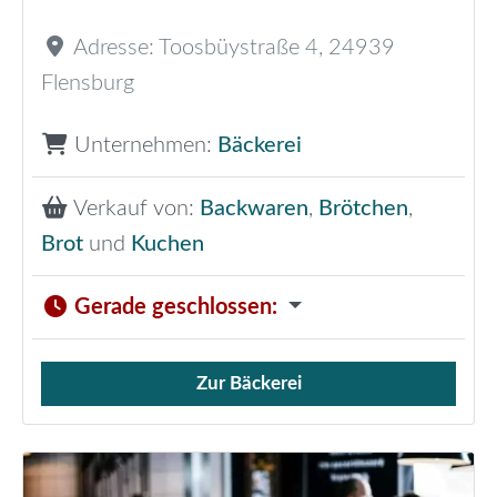
Adresse:
Toosbüystraße 4
,
24939
Flensburg
Unternehmen:
Bäckerei
Verkauf von:
Backwaren
,
Brötchen
,
Brot
und
Kuchen
Gerade geschlossen
:
Zur Bäckerei
Verkauf von Brötchen,