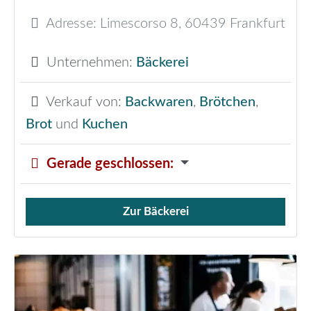
Adresse:
Limescorso 8
,
60439
Frankfurt
Unternehmen:
Bäckerei
Verkauf von:
Backwaren
,
Brötchen
,
Brot
und
Kuchen
Gerade geschlossen
:
Zur Bäckerei
Verkauf von Brötchen,