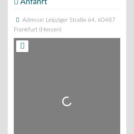
Anfahrt
Adresse:
Leipziger Straße 64
,
60487
Frankfurt
(
Hessen
)
Wird geladen …