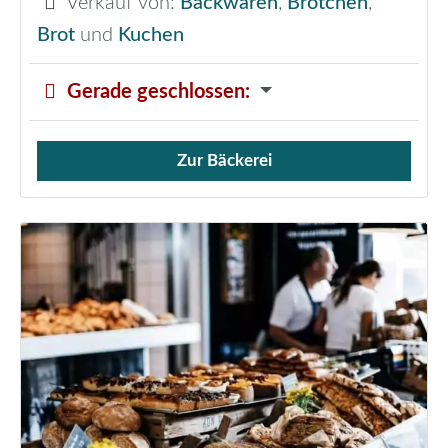
Verkauf von:
Backwaren
,
Brötchen
,
Brot
und
Kuchen
Gerade geschlossen
:
Zur Bäckerei
Verkauf von Brötchen,