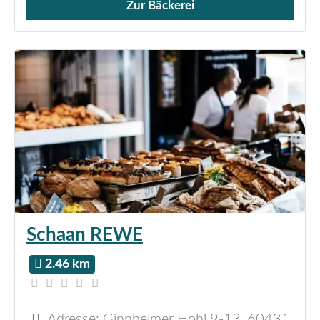
Zur Bäckerei
Verkauf von Brötchen,
Schaan REWE
2.46 km
Adresse:
Ginnheimer Hohl 9-13
,
60431