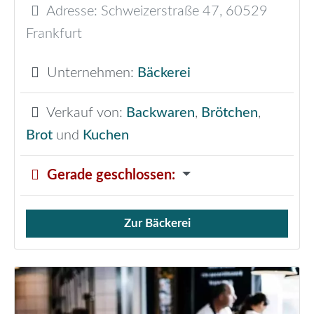
Adresse:
Schweizerstraße 47
,
60529
Frankfurt
Unternehmen:
Bäckerei
Verkauf von:
Backwaren
,
Brötchen
,
Brot
und
Kuchen
Gerade geschlossen
:
Zur Bäckerei
Verkauf von Brötchen,