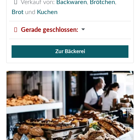
Verkauf von:
Backwaren
,
Brötchen
,
Brot
und
Kuchen
Gerade geschlossen
:
Zur Bäckerei
Verkauf von Brötchen,