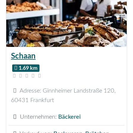
Schaan
1.69 km
Adresse:
Ginnheimer Landstraße 120
,
60431
Frankfurt
Unternehmen:
Bäckerei