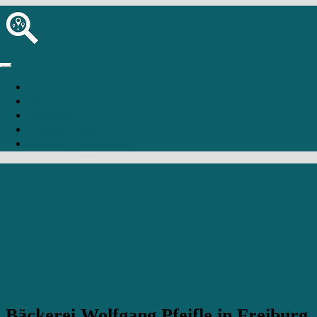
Startseite
Bäckerei hinzufügen
Anmelden
Registrierung
Freiburg im Breisgau
Bäckerei Wolfgang Pfeifle in Freiburg