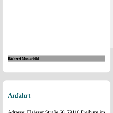
Bäckerei Musterbild
Anfahrt
Adresse:
Elsässer Straße 60
,
79110
Freiburg im