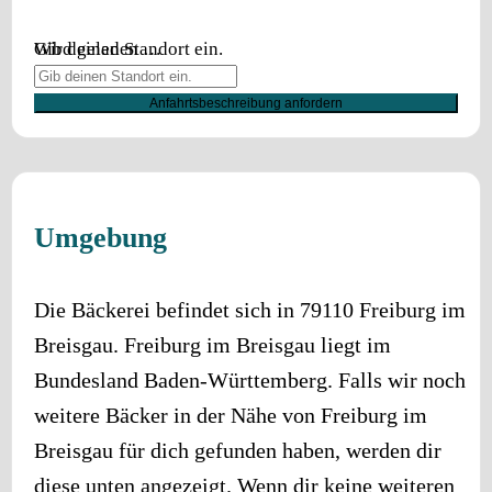
Wird geladen …
Gib deinen Standort ein.
Anfahrtsbeschreibung anfordern
Umgebung
Die Bäckerei befindet sich in
79110
Freiburg im
Breisgau
.
Freiburg im Breisgau
liegt im
Bundesland
Baden-Württemberg
. Falls wir noch
weitere Bäcker in der Nähe von
Freiburg im
Breisgau
für dich gefunden haben, werden dir
diese unten angezeigt. Wenn dir keine weiteren